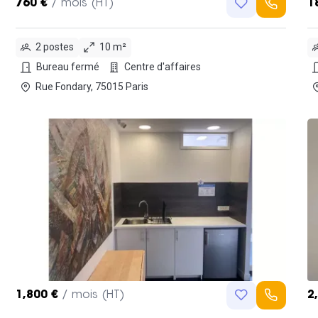
760 €
/ mois (HT)
1
2 postes
10 m²
Bureau fermé
Centre d'affaires
Rue Fondary, 75015 Paris
1,800 €
/ mois (HT)
2