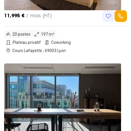
11,995 €
/ mois (HT)
20 postes
197 m²
Plateau privatif
Coworking
Cours Lafayette , 69003 Lyon