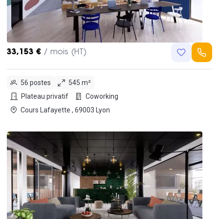
33,153 €
/ mois (HT)
56 postes
545 m²
Plateau privatif
Coworking
Cours Lafayette , 69003 Lyon