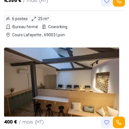
4,356 €
/ mois (HT)
6 postes
25 m²
Bureau fermé
Coworking
Cours Lafayette , 69003 Lyon
400 €
/ mois (HT)