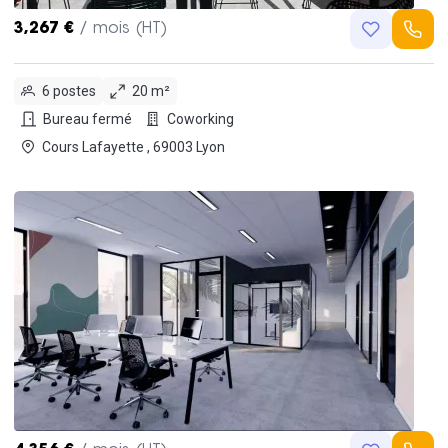
3,267 €
/ mois (HT)
6 postes
20 m²
Bureau fermé
Coworking
Cours Lafayette , 69003 Lyon