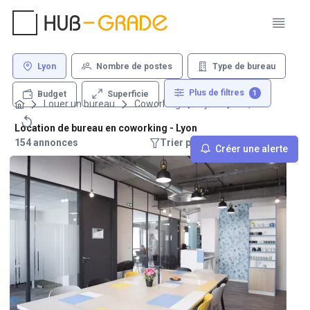
Lyon
Nombre de postes
Type de bureau
Plus de filtres
1
Superficie
Budget
Louer un bureau
Coworking
Lyon
Location de bureau en coworking - Lyon
154 annonces
Trier par : Recommandations
Créer une alerte