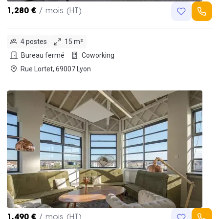
1,280 €
/ mois (HT)
4 postes
15 m²
Bureau fermé
Coworking
Rue Lortet, 69007 Lyon
1,490 €
/ mois (HT)