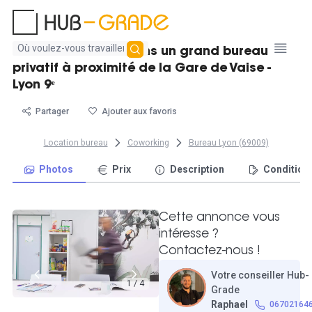
Aucun
Postes de travail dans un grand bureau
résultat
privatif à proximité de la Gare de Vaise -
trouvé
Lyon 9ᵉ
Partager
Ajouter aux favoris
Location bureau
Coworking
Bureau Lyon (69009)
Photos
Prix
Description
Condition
Cette annonce vous
intéresse ?
Contactez-nous !
Votre conseiller Hub-
1 / 4
Grade
Raphael
06702164