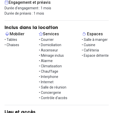
Engagement et préavis
espace de travail. Vous apprécierez de pouvoir rencontrer les
Durée d'engagement : 1 mois
autres sociétés lors de vos pauses-café ou autour de la grande
Durée de préavis : 1 mois
table de déjeuner. Nous vous proposons une offre tout inclus
avec le mobilier et le ménage du bureau, ainsi qu'un accès à la
salle de réunion équipée. Les consommables sont facturés en
Inclus dans la location
supplément (cafés, thés, copies).
Mobilier
Services
Espaces
• Tables
• Courrier
• Salle à manger
Nos contrats de prestations de services avec seulement 1 mois
• Chaises
• Domiciliation
• Cuisine
d'engagement minimum et 1 mois de préavis offrent une grande
• Ascenseur
• Caféteria
flexibilité !
• Ménage inclus
• Espace détente
• Alarme
Des places de parkings nominatives en sous-sols sont disponibles
• Climatisation
en suppléments.
• Chauffage
• Interphone
N'attendez plus, venez visiter !
• Internet
• Salle de réunion
• Conciergerie
• Contrôle d'accès
Lieu et accès