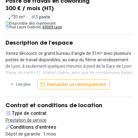
Poste de travail en coworking
300 € / mois (HT)
31 m²
1 poste
Disponible dès maintenant
Rue Laure Diebold,
69009 Lyon
Description de l'espace
Venez découvrir ce grand bureau d'angle de 31m² avec plusieurs
postes de travail disponibles, au cœur du 9ème arrondissement
de Lyon, à seulement quelques minutes à pied de la Gare de Lyon-
Vaise, du métro D - station Valmy, ainsi que de nombreuses lignes
de bus. Dans un environnement dynamique, proche de la rue
Demander un renseignement
Lire plus
Marietton et de ses nombreux restaurants et commerces, vous
profiterez des multiples services proposés par cet espace de
coworking à taille humaine (conciergerie d'entreprises, comité
d'entreprise mutualisé, offres préférentielles pour le déjeuner ou
Contrat et conditions de location
encore accès à un annuaire d'experts).
Type de contrat
Prestation de service
Votre Office Manager dédié vous permettra de vous concentrer
Conditions d'entrées
sur le développement de votre entreprise uniquement, en
Dépôt de garantie : 1 mois
facilitant votre quotidien avec la gestion du courrier et de votre