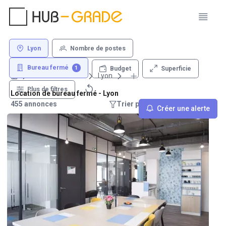
Lyon
Nombre de postes
Bureau fermé
1
Superficie
Budget
Louer un bureau
Lyon
Plus de filtres
Location de bureau fermé - Lyon
455 annonces
Trier par : Recommandations
Créer une alerte