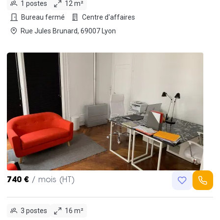
1 postes
12 m²
Bureau fermé
Centre d'affaires
Rue Jules Brunard, 69007 Lyon
740 €
/ mois (HT)
3 postes
16 m²