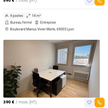
590 €
/ mois (HT)
4 postes
14 m²
Bureau fermé
Entreprise
Boulevard Marius Vivier Merle, 69003 Lyon
390 €
/ mois (HT)