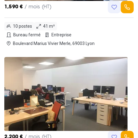
1,590 €
/ mois (HT)
10 postes
41 m²
Bureau fermé
Entreprise
Boulevard Marius Vivier Merle, 69003 Lyon
2,200 €
/ mois (HT)