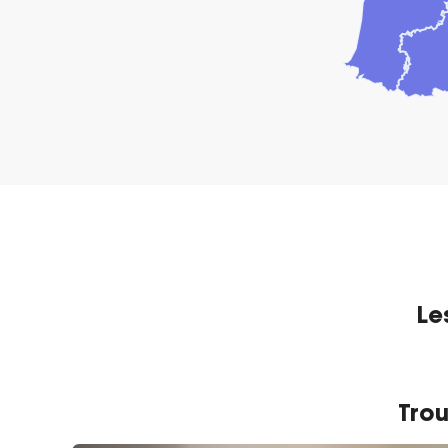
Le
Trou