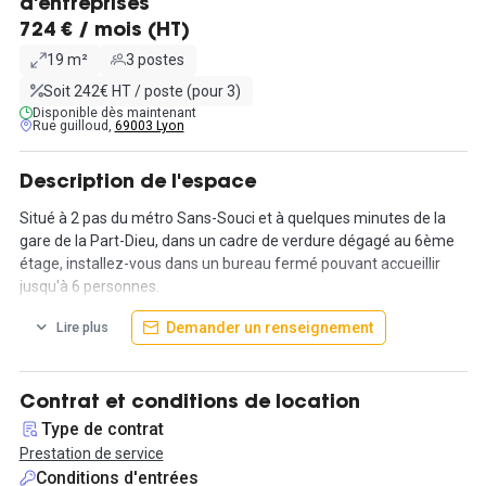
d'entreprises
724 € / mois (HT)
19 m²
3 postes
Soit 242€ HT / poste (pour 3)
Disponible dès maintenant
Rue guilloud,
69003 Lyon
Description de l'espace
Situé à 2 pas du métro Sans-Souci et à quelques minutes de la
gare de la Part-Dieu, dans un cadre de verdure dégagé au 6ème
étage, installez-vous dans un bureau fermé pouvant accueillir
jusqu'à 6 personnes.
Demander un renseignement
Lire plus
Très lumineux, dans un espace sécurisé et calme, cet espace
vous offrira la possibilité de travailler en toute tranquillité.
Les accès à un balcon et à une terrasse ensoleillée vous
permettront de travailler dehors, vous disposerez dans ce bureau
Contrat et conditions de location
d'un accès à un bureau privatif.
Type de contrat
Prestation de service
Compris dans le prix du loyer :
Conditions d'entrées