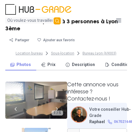
Aucun
Bureau fermé pour 2 à 3 personnes à Lyon
résultat
3ème
trouvé
Partager
Ajouter aux favoris
Location bureau
Sous-location
Bureau Lyon (69003)
Photos
Prix
Description
Condition
Cette annonce vous
intéresse ?
Contactez-nous !
Votre conseiller Hub-
1 / 5
Grade
Raphael
06702164