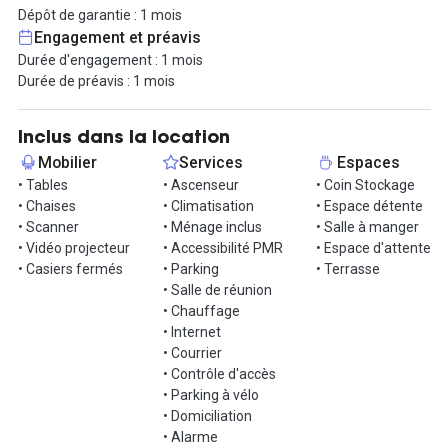
Dépôt de garantie : 1 mois
- D'une salle de détente équipée d’un frigo, micro-ondes,
Engagement et préavis
bouilloire et d’une cafetière dans laquelle vous pourrez discuter
Durée d'engagement : 1 mois
avec nos consultants en stratégie d’entreprise.
Durée de préavis : 1 mois
- D'une terrasse aménagée pour vos réunions ou votre détente.
- D'un accueil et une salle d’attente pour vos visiteurs.
- D'une salle de réunion d’une capacité de 12 personnes équipée
Inclus dans la location
d’un visio projecteur, accessible sur réservation
Mobilier
Services
Espaces
- Connexion Wifi
• Tables
• Ascenseur
• Coin Stockage
• Chaises
• Climatisation
• Espace détente
Informations complémentaires sur cet espace de
• Scanner
• Ménage inclus
• Salle à manger
travail
• Vidéo projecteur
• Accessibilité PMR
• Espace d'attente
• Casiers fermés
• Parking
• Terrasse
Lumineux, calme
• Salle de réunion
• Chauffage
• Internet
• Courrier
• Contrôle d'accès
• Parking à vélo
• Domiciliation
• Alarme