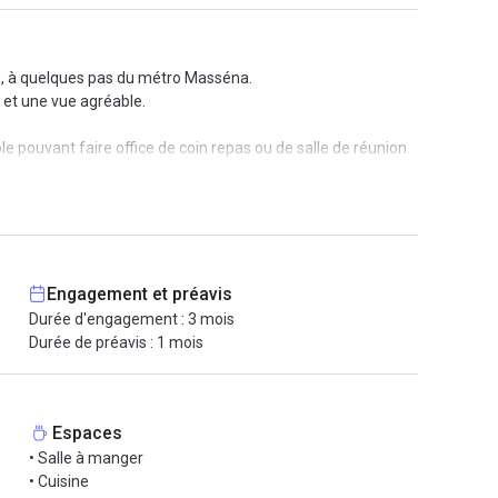
n, à quelques pas du métro Masséna.
e et une vue agréable.
 pouvant faire office de coin repas ou de salle de réunion.
ou agences de communication. Un petit grenier attenant est
, avec un dépôt de garantie de 2 mois.
Engagement et préavis
Durée d'engagement : 3 mois
Durée de préavis : 1 mois
space.
Espaces
• Salle à manger
• Cuisine