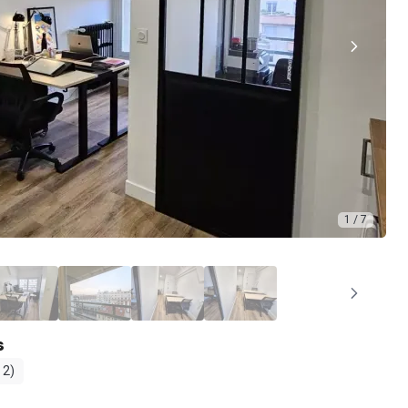
1 / 7
s
 2)