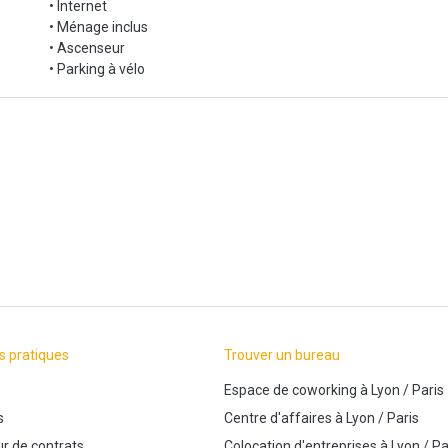
• Internet
• Ménage inclus
• Ascenseur
• Parking à vélo
s pratiques
Trouver un bureau
Espace de coworking
à
Lyon
/
Paris
s
Centre d'affaires
à
Lyon
/
Paris
r de contrats
Colocation d'entreprises
à
Lyon
/
Pa