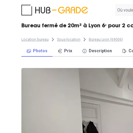
Aucun
résultat
trouvé
Bureau fermé de 20m² à Lyon 6ᵉ pour 2 c
Location bureau
Sous-location
Bureau Lyon (69006)
Photos
Prix
Description
Co