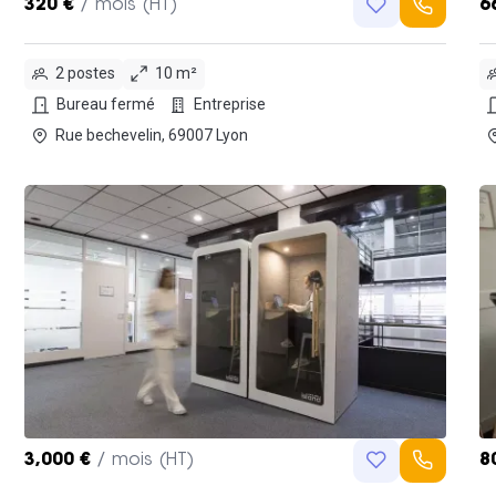
320 €
/ mois (HT)
6
2 postes
10 m²
Bureau fermé
Entreprise
Rue bechevelin, 69007 Lyon
3,000 €
/ mois (HT)
8