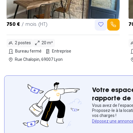
750 €
/ mois (HT)
7
2 postes
20 m²
Bureau fermé
Entreprise
Rue Chalopin, 69007 Lyon
Votre espace
rapporte de 
Vous avez de l'espace 
Proposez-le à la locat
vos charges !
Déposez une annonc