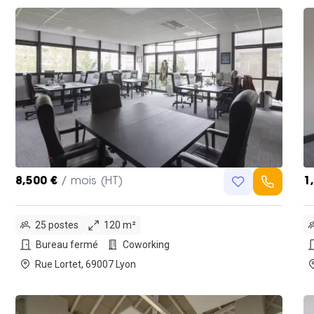
8,500 €
/ mois (HT)
1
25 postes
120 m²
Bureau fermé
Coworking
Rue Lortet, 69007 Lyon