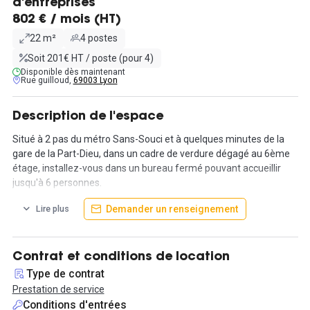
d'entreprises
802 € / mois (HT)
22 m²
4 postes
Soit 201€ HT / poste (pour 4)
Disponible dès maintenant
Rue guilloud,
69003 Lyon
Description de l'espace
Situé à 2 pas du métro Sans-Souci et à quelques minutes de la
gare de la Part-Dieu, dans un cadre de verdure dégagé au 6ème
étage, installez-vous dans un bureau fermé pouvant accueillir
jusqu'à 6 personnes.
Demander un renseignement
Lire plus
Très lumineux, dans un espace sécurisé et calme, cet espace
vous offrira la possibilité de travailler en toute tranquillité.
Les accès à un balcon et à une terrasse ensoleillée vous
permettront de travailler dehors, vous disposerez dans ce bureau
Contrat et conditions de location
d'un accès à un bureau privatif.
Type de contrat
Prestation de service
Compris dans le prix du loyer :
Conditions d'entrées