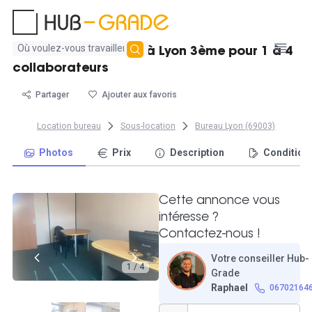
Aucun
Grand bureau fermé à Lyon 3ème pour 1 à 4
résultat
collaborateurs
trouvé
Partager
Ajouter aux favoris
Location bureau
Sous-location
Bureau Lyon (69003)
Photos
Prix
Description
Condition
Cette annonce vous
intéresse ?
Contactez-nous !
Votre conseiller Hub-
1 / 4
Grade
Raphael
06702164