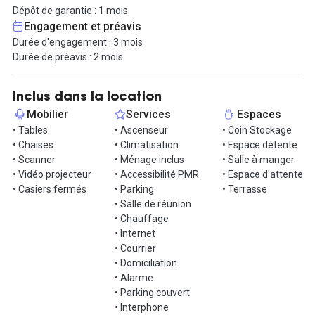
Dépôt de garantie : 1 mois
- D'une salle de détente équipée d’un frigo, micro-ondes,
Engagement et préavis
bouilloire et d’une cafetière dans laquelle vous pourrez discuter
Durée d'engagement : 3 mois
avec nos consultants en stratégie d’entreprise.
Durée de préavis : 2 mois
- D'une terrasse aménagée pour vos réunions ou votre détente.
- D'un accueil et une salle d’attente pour vos visiteurs.
- D'une salle de réunion d’une capacité de 12 personnes équipée
Inclus dans la location
d’un visio projecteur, accessible sur réservation
Mobilier
Services
Espaces
- Connexion Wifi
• Tables
• Ascenseur
• Coin Stockage
• Chaises
• Climatisation
• Espace détente
Informations complémentaires sur cet espace de
• Scanner
• Ménage inclus
• Salle à manger
travail
• Vidéo projecteur
• Accessibilité PMR
• Espace d'attente
• Casiers fermés
• Parking
• Terrasse
Bureau lumineux
• Salle de réunion
• Chauffage
• Internet
• Courrier
• Domiciliation
• Alarme
• Parking couvert
• Interphone