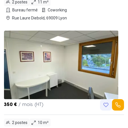
2 postes
11 m²
Bureau fermé
Coworking
Rue Laure Diebold, 69009 Lyon
350 €
/ mois (HT)
2 postes
10 m²