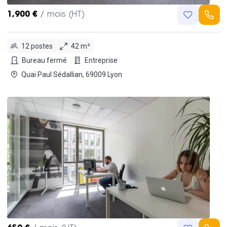
1,900 €
/ mois (HT)
12 postes
42 m²
Bureau fermé
Entreprise
Quai Paul Sédallian, 69009 Lyon