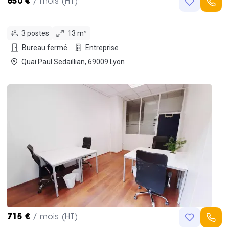
650 €
/ mois (HT)
3 postes
13 m²
Bureau fermé
Entreprise
Quai Paul Sedaillian, 69009 Lyon
715 €
/ mois (HT)