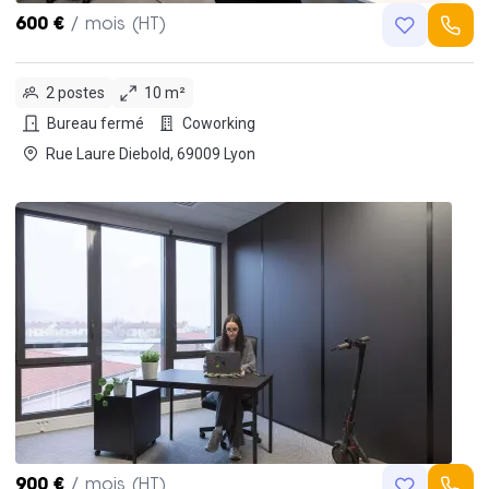
600 €
/ mois (HT)
2 postes
10 m²
Bureau fermé
Coworking
Rue Laure Diebold, 69009 Lyon
900 €
/ mois (HT)