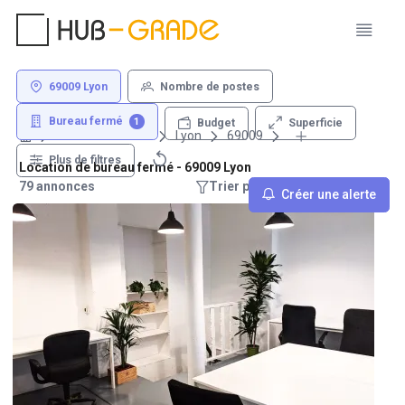
69009 Lyon
Nombre de postes
Bureau fermé
1
Superficie
Budget
Louer un bureau
Lyon
69009
Plus de filtres
Location de bureau fermé - 69009 Lyon
79 annonces
Trier par : Recommandations
Créer une alerte