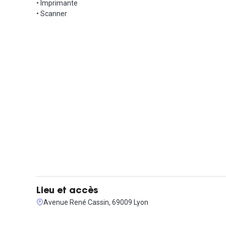
• Imprimante
Contactez-nous pour organiser une visite !
• Scanner
Lieu et accès
Avenue René Cassin, 69009 Lyon