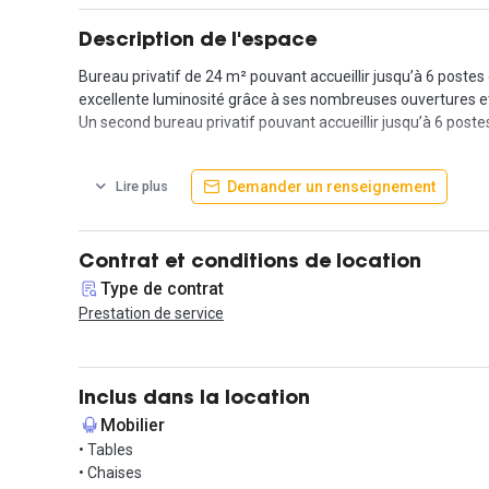
Description de l'espace
Bureau privatif de 24 m² pouvant accueillir jusqu’à 6 postes 
excellente luminosité grâce à ses nombreuses ouvertures e
Un second bureau privatif pouvant accueillir jusqu’à 6 poste
Implanté au sein d’un plateau de 1 150 m², cet espace prop
Demander un renseignement
Lire plus
parfaitement adapté pour une équipe de 6 collaborateurs. De
favorisant un environnement professionnel dynamique.
La location se fait dans le cadre d’un contrat en prestatio
Contrat et conditions de location
services sont inclus afin de garantir un confort de travail o
Type de contrat
ménage, la climatisation, le chauffage, un système d’alarme,
Prestation de service
Les occupants bénéficient également de café et de thé à vol
comprenant une cuisine, une salle à manger, un espace déte
desservi.
Inclus dans la location
Mobilier
Le quartier offre un cadre pratique et agréable avec de nom
• Tables
D avec les stations Gorge de Loup et Valmy, de nombreuses 
• Chaises