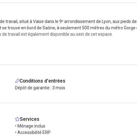
de travail, situé à Vaise dans le 9ᵉ arrondissement de Lyon, aux pieds de
t se trouve en bord de Saône, à seulement 500 mètres du métro Gorge 
s de travail est également disponible au sein de cet espace.
ose une solution clé en main avec des conditions contractuelles souples
ux autres bureaux privatifs sont également présents sur le plateau, pe
n de services avec un engagement minimum de trois mois, un mois de pré
ptimal, notamment la domiciliation, un accueil avec réceptionniste, l’ac
Conditions d'entrées
 un contrôle d’accès sécurisé, un interphone ainsi que l’accessibilité E
Dépôt de garantie : 3 mois
onté, de salles de réunion, de bulles téléphoniques, d’un parking voitu
nte et des douches. Un cadre idéal pour installer durablement votre équ
Services
breux services à proximité tels que restaurants, supermarchés, banques 
• Ménage inclus
lignes de bus à proximité immédiate ainsi qu’un accès rapide aux autor
• Accessibilité ERP