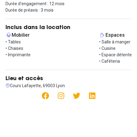
Durée d'engagement : 12 mois
services tels que le mobilier, la connexion Internet haut débit, le
Durée de préavis : 3 mois
ménage, un copieur, une imprimante, une fontaine à eau, un
office manager qui est présent pour vous accompagner et
résoudre vos problèmes au quotidien.
Inclus dans la location
Mobilier
Espaces
Résolument moderne et idéalement situé, cet immeuble est
• Tables
• Salle à manger
ancré dans le futur. Profitez de son emplacement idéal dans le
• Chaises
• Cuisine
quartier d'affaire de la Part-Dieu avec le centre commercial, la
• Imprimante
• Espace détente
gare et de nombreuses commodités comme magasins,
• Caféteria
restaurants présents.
Avec un tarif de 6 000€ HT/mois, les conditions flexibles, basées
Lieu et accès
sur un contrat en prestations de services, s'adaptent à vos
Cours Lafayette, 69003 Lyon
besoins spécifiques.
Contactez-nous dès aujourd'hui pour réserver votre visite et
découvrir votre nouvel espace de travail !