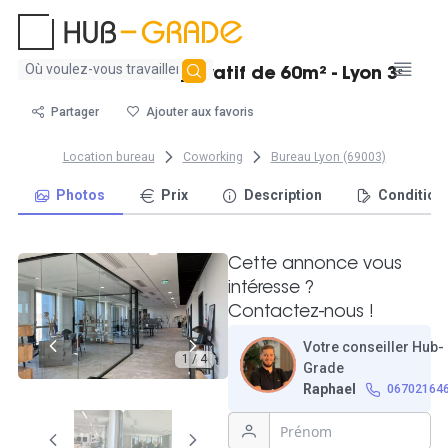
Aucun
Grand bureau privatif de 60m² - Lyon 3ᵉ
résultat
trouvé
Partager
Ajouter aux favoris
Location bureau
Coworking
Bureau Lyon (69003)
Photos
Prix
Description
Condition
Cette annonce vous
intéresse ?
Contactez-nous !
Votre conseiller Hub-
1 / 4
Grade
Raphael
06702164