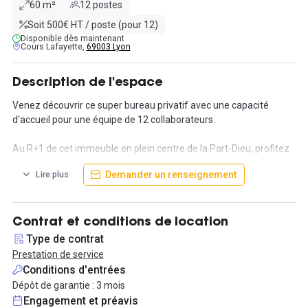
60 m²
12 postes
Soit 500€ HT / poste (pour 12)
Disponible dès maintenant
Cours Lafayette,
69003 Lyon
Description de l'espace
Venez découvrir ce super bureau privatif avec une capacité
d'accueil pour une équipe de 12 collaborateurs.
Au R+1 de cet immeuble en plein centre de la Part-Dieu, profitez
d'un plateau divisé avec ce bureau privatif de 60m². Cet espace
Demander un renseignement
Lire plus
est pensé et adapté pour répondre à vos attentes et à la
philosophie de votre entreprise. Focalisez-vous sur votre
développement, le reste est pris en charge !
Différents espaces communs sont inclus dans cette location,
Contrat et conditions de location
comme l'espace cuisine parfait pour échanger avec les autres
Type de contrat
sociétés présentes sur l'étage, un accès aux différentes salles de
Prestation de service
réunions, une phonebox, une tisanerie, des espaces informels et
Conditions d'entrées
lounge.
Dépôt de garantie : 3 mois
Engagement et préavis
De plus, les charges sont comprises ainsi que de nombreux