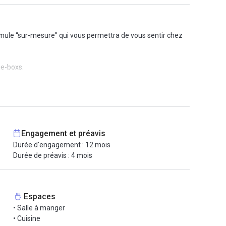
ormule “sur-mesure” qui vous permettra de vous sentir chez
ne-boxs.
 respect de l’environnement et son efficacité énergétique. Il
tocopieur, imprimante, et fontaine à eau). Le petit plus : un
Engagement et préavis
Durée d'engagement : 12 mois
Durée de préavis : 4 mois
Espaces
• Salle à manger
• Cuisine