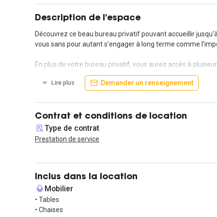
Description de l'espace
Découvrez ce beau bureau privatif pouvant accueillir jusqu'
vous sans pour autant s’engager à long terme comme l’impos
En plus de votre bureau privatif, vous aurez accès à plusieu
Demander un renseignement
Lire plus
L'immeuble dans lequel est situé cet espace bénéficie des la
est également lauréat du label Well qui confirme sa promes
Focalisez vous sur la croissance de votre entreprise, tout le 
Contrat et conditions de location
Office Manager dédié est en charge du bon fonctionnement
Type de contrat
Prestation de service
Il est proposé à la location en contrat de prestation de servic
Les conditions de location sont les suivantes :
Inclus dans la location
Dépôt de garantie de 3 mois
Mobilier
Prélèvement trimestriel
• Tables
• Chaises