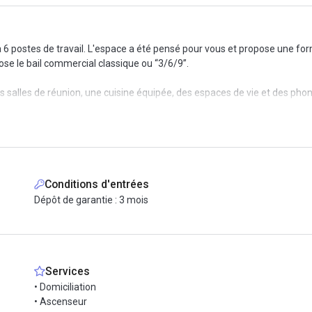
à 6 postes de travail. L'espace a été pensé pour vous et propose une f
e le bail commercial classique ou “3/6/9”.
rs salles de réunion, une cuisine équipée, des espaces de vie et des pho
bels HQE Excellent et BREEAM Excellent qui certifient son haut degré de
se d’un confort de travail haut de gamme.
reste est géré pour vous (mobilier, internet très haut débit, ménage, pho
 de votre espace.
Conditions d'entrées
Dépôt de garantie : 3 mois
e.
Services
• Domiciliation
• Ascenseur