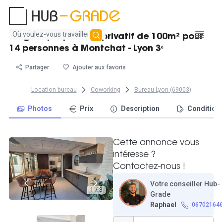
Aucun
Magnifique plateau privatif de 100m² pour
résultat
14 personnes à Montchat - Lyon 3ᵉ
trouvé
Partager
Ajouter aux favoris
Location bureau
Coworking
Bureau Lyon (69003)
Photos
Prix
Description
Condition
Cette annonce vous
intéresse ?
Contactez-nous !
Votre conseiller Hub-
1 / 8
Grade
Raphael
06702164