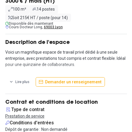
3000 € / mois (HT)
100 m²
14 postes
Soit 215€ HT / poste (pour 14)
Disponible dès maintenant
Cours Docteur Long,
69003 Lyon
Description de l'espace
Voici un magnifique espace de travail privé dédié à une seule
entreprise, avec prestations tout compris et contrat flexible. Idéal
pour une quinzaine de collaborateurs.
Les avantages d’une formule clés en main inspirée du coworking :
Demander un renseignement
Lire plus
- Vous partagez les espaces communs (cuisine, terrasse, salle de
sport) avec le coworking, mais vous disposez d’un espace de
travail privé et confidentiel.
- 100m² et 5 pièces jusqu’à 14 personnes
Contrat et conditions de location
- Aménagement sur mesure
Type de contrat
- Tout inclus dans un seul contrat flexible avec 3 mois de préavis
Prestation de service
Conditions d'entrées
L’espace de 100m² propose 5 pièces différentes jusqu’à 14
Dépôt de garantie : Non demandé