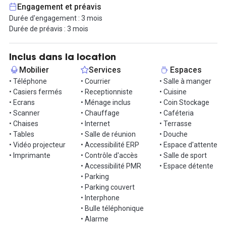
personnes :
Engagement et préavis
- Un grand espace commun, avec kitchenette et terrasse
Durée d'engagement : 3 mois
privative
Durée de préavis : 3 mois
- Une mezzanine open space
- Un grand bureau ou salle de réunion de 16m²
- Deux autres bureaux ou salles de réunion de 12m²
Inclus dans la location
Mobilier
Services
Espaces
Le coworking se situe dans le quartier de Montchat, avec les
• Téléphone
• Courrier
• Salle à manger
transports et les commodités au pied de l’immeuble (la Poste,
• Casiers fermés
• Receptionniste
• Cuisine
boulangerie, traiteur, restaurants…).
• Ecrans
• Ménage inclus
• Coin Stockage
• Scanner
• Chauffage
• Caféteria
Le coworking propose aussi des salles de réunion équipées
• Chaises
• Internet
• Terrasse
(visio...) de 6 à 12 personnes et des call boxes. Tout est compris
• Tables
• Salle de réunion
• Douche
(wifi, café, thé, ménage, climatisation, accès 24/7...) pour une
• Vidéo projecteur
• Accessibilité ERP
• Espace d'attente
installation immédiate et facile.
• Imprimante
• Contrôle d'accès
• Salle de sport
• Accessibilité PMR
• Espace détente
Garages privatifs disponibles, ou stationnement gratuit dans le
• Parking
quartier (accès rapide par le périphérique).
• Parking couvert
• Interphone
En transports en commun : Tramway T3 arrêt « reconnaissance
• Bulle téléphonique
Balzac »,
• Alarme