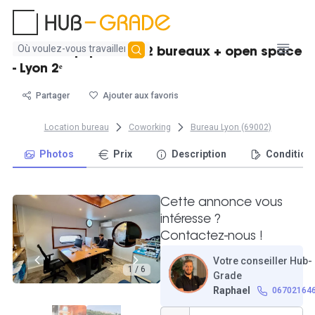
Aucun
Bureau équipé 48m² 2 bureaux + open space
résultat
- Lyon 2ᵉ
trouvé
Partager
Ajouter aux favoris
Location bureau
Coworking
Bureau Lyon (69002)
Photos
Prix
Description
Condition
Cette annonce vous
intéresse ?
Contactez-nous !
Votre conseiller Hub-
1 / 6
Grade
Raphael
06702164