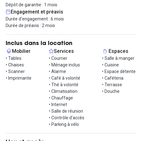
Dépôt de garantie : 1 mois
Il est proposé à la location, deux bureaux fermés pour 2
Engagement et préavis
collaborateurs de 12 m² chacun avec un open-space de 24 m²
Durée d'engagement : 6 mois
pour un ensemble des espaces de 3333€ HT par mois, toutes
Durée de préavis : 2 mois
charges comprises.
La location comprend de nombreux avantages. L’accès est
Inclus dans la location
gratuit aux espaces pour organiser vos événements
Mobilier
Services
Espaces
professionnels ou conviviaux, que ce soit sur le pont ou dans les
• Tables
• Courrier
• Salle à manger
salles intérieures. Des balades en bateau et dîners festifs sont
• Chaises
• Ménage inclus
• Cuisine
régulièrement proposés par le capitaine. Vous pouvez également
• Scanner
• Alarme
• Espace détente
organiser des événements sur mesure avec service traiteur.
• Imprimante
• Café à volonté
• Caféteria
• Thé à volonté
• Terrasse
Les services inclus dans la location sont le WiFi, le café et le
• Climatisation
• Douche
ménage. Vous bénéficiez également de 150 m² d’espaces
• Chauffage
partagés comprenant des salles de réunion, une cuisine équipée,
• Internet
une salle de bain avec douche, ainsi qu’un pont-terrasse pour vos
• Salle de réunion
moments de détente ou vos échanges informels.
• Contrôle d'accès
• Parking à vélo
L’emplacement est facilement accessible en transports :
tramways T1 et T2, bus S1, stations Vélo’V et parkings à
proximité immédiate.