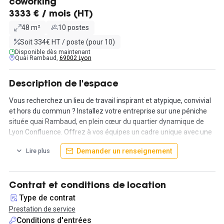
coworking
3333 € / mois (HT)
48 m²
10 postes
Soit 334€ HT / poste (pour 10)
Disponible dès maintenant
Quai Rambaud,
69002 Lyon
Description de l'espace
Vous recherchez un lieu de travail inspirant et atypique, convivial
et hors du commun ? Installez votre entreprise sur une péniche
située quai Rambaud, en plein cœur du quartier dynamique de
Lyon Confluence. Offrez à vos équipes un cadre unique avec une
vue imprenable sur la Saône, et à vos clients une expérience
Demander un renseignement
Lire plus
mémorable dès leur venue.
L’espace est idéal pour une entreprise de 6 à 10 personnes
souhaitant allier confort, flexibilité et originalité. L’ensemble
Contrat et conditions de location
comprend des bureaux rénovés, fermés et aménagés,
Type de contrat
disponibles à la location dès un mois d’engagement, avec une
Prestation de service
disponibilité immédiate.
Conditions d'entrées