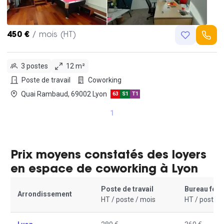
450 €
/ mois (HT)
3 postes
12 m²
Poste de travail
Coworking
Quai Rambaud, 69002 Lyon
63
S1
T1
1
Prix moyens constatés des loyers
en espace de coworking à Lyon
Poste de travail
Bureau fer
Arrondissement
HT / poste / mois
HT / poste /