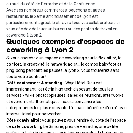
au sud, du côté de Perrache et de la Confluence.
Avec ses nombreux commerces, bouchons et autres
restaurants, le 2ème arrondissement de Lyon est
particulièrement agréable et ravira tous vos collaborateurs si
vous décidez de louer un bureau ou des postes de travail en
coworking à Lyon 2.
Quelques exemples d'espaces de
coworking à Lyon 2
Si vous cherchez un espace de coworking pour la
flexibilité
, le
confort
, la créativité, le
networking
et… le combo babyfoot et
ping-pong pendant les pauses, à Lyon 2, vous trouverez sans
doute votre bonheur !
Côté équipement & standing :
Wojo Hôtel-Dieu est
impressionnant : cet écrin high tech disposant de tous les
services - Wi-Fi, photocopieuses, salles de réunions, afterworks
et événements thématiques - saura convaincre les
entrepreneurs les plus exigeants. L’espace bénéficie d’un réseau
interne : idéal pour networker.
Côté convivialité :
vous pouvez vous rendre du côté de l’espace
de
café coworking
Le Simone, près de Perrache, une petite
surface à taille humaine, associative, conviviale et chaleureuse.