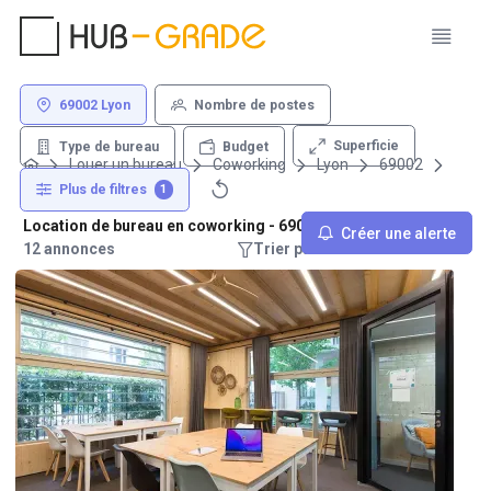
69002 Lyon
Nombre de postes
Superficie
Type de bureau
Budget
Louer un bureau
Coworking
Lyon
69002
Plus de filtres
1
Location de bureau en coworking - 69002 Lyon
Créer une alerte
12 annonces
Trier par : Recommandations