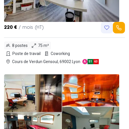
220 €
/ mois (HT)
8 postes
75 m²
Poste de travail
Coworking
Cours de Verdun Gensoul, 69002 Lyon
A
S1
63