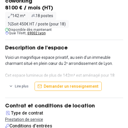
coworking
8100 € / mois (HT)
142 m²
18 postes
Soit 450€ HT / poste (pour 18)
Disponible dès maintenant
Quai Tilsitt,
69002 Lyon
Description de l'espace
Voici un magnifique espace privatif, au sein d'un immeuble
charmant situé en plein cœur du 2ᵉ arrondissement de Lyon.
Cet espace lumineux de plus de 142m² est aménagé pour 18
collaborateurs.
Demander un renseignement
Lire plus
Au sein de l'espace, vous trouverez un espace d'accueil avec un
accès à une cuisine équipée et un espace pour déjeuner. Ensuite,
étant donné qu'il s'agit d'un espace hybride et optimisé, vous
Contrat et conditions de location
retrouverez plusieurs zones de calls, déclinées en salles de
Type de contrat
réunion et phonebox. Il y a également 4 bureaux fermés pour
Prestation de service
répartir au mieux vos équipes et instaurer un cadre de travail de
Conditions d'entrées