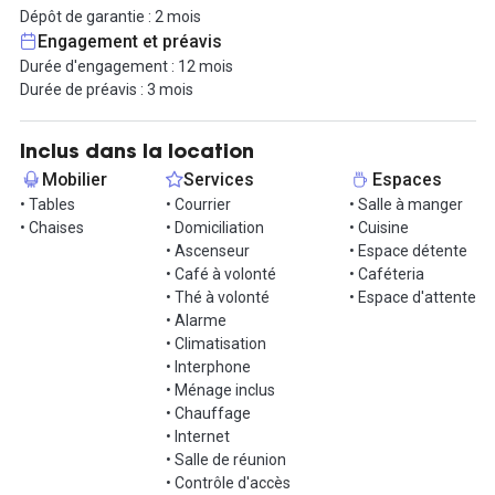
qualité. Le maître-mot de cette solution est la modularité : quel
Dépôt de garantie : 2 mois
que soit votre cahier des charges, ces bureaux seront aménagés
Engagement et préavis
sur-mesure, pour répondre à l'ensemble de vos besoins.
Durée d'engagement : 12 mois
Durée de préavis : 3 mois
Étant donné qu'il s'agit d'un bureau opéré clés en main, de
nombreuses prestations sont incluses dans le contrat. Les
charges classiques (taxe foncière, immeuble, eau, électricité),
Inclus dans la location
une connexion internet par la fibre haut débit, un service de
Mobilier
Services
Espaces
ménage dans l'ensemble des bureaux, la domiciliation,
• Tables
• Courrier
• Salle à manger
l'assurance, l'aménagement, les consommables, la
• Chaises
• Domiciliation
• Cuisine
personnalisation des espaces ainsi que la signalétique. Le gros
• Ascenseur
• Espace détente
avantage d'une location clé en main concerne le quotidien : un
• Café à volonté
• Caféteria
service d'office management est mis à disposition, afin de
• Thé à volonté
• Espace d'attente
faciliter le quotidien et d'externaliser toutes les tâches non liées à
• Alarme
votre activité principale.
• Climatisation
• Interphone
Profitez de cette offre tout compris pour simplifier votre
• Ménage inclus
quotidien et vous concentrer pleinement sur votre travail.
• Chauffage
• Internet
L'engagement est de 12 mois, pour une mensualité de 8 100€
• Salle de réunion
HT/mois, en contrat de prestation de service.
• Contrôle d'accès