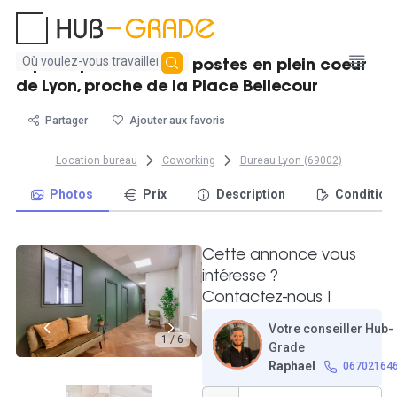
Aucun
Espace privatif de 18 postes en plein coeur
résultat
de Lyon, proche de la Place Bellecour
trouvé
Partager
Ajouter aux favoris
Location bureau
Coworking
Bureau Lyon (69002)
Photos
Prix
Description
Condition
Cette annonce vous
intéresse ?
Contactez-nous !
Votre conseiller Hub-
1 / 6
Grade
Raphael
06702164