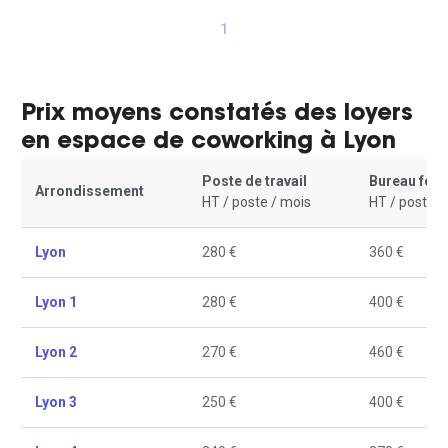
1
Prix moyens constatés des loyers
en espace de coworking à Lyon
Poste de travail
Bureau fer
Arrondissement
HT / poste / mois
HT / poste /
Lyon
280 €
360 €
Lyon 1
280 €
400 €
Lyon 2
270 €
460 €
Lyon 3
250 €
400 €