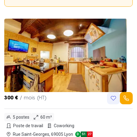
300 €
/ mois (HT)
5 postes
60 m²
Poste de travail
Coworking
Rue Saint-Georges, 69005 Lyon
D
S1
27