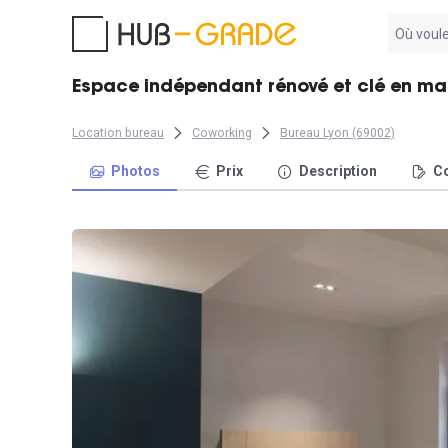
Aucun
résultat
trouvé
Espace indépendant rénové et clé en ma
Location bureau
Coworking
Bureau Lyon (69002)
Photos
Prix
Description
Co