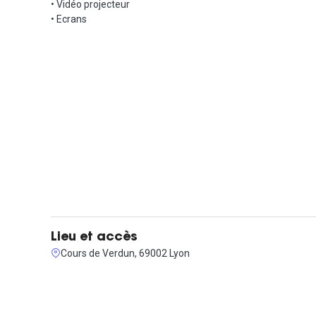
• Vidéo projecteur
L'engagement est de 12 mois minimum, pour un montant d
• Ecrans
Contactez-nous pour visiter ce lieu unique !
Lieu et accès
Cours de Verdun, 69002 Lyon