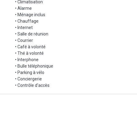
• Climatisation
e 26 890€ HT/mois.
• Alarme
• Ménage inclus
• Chauffage
• Internet
• Salle de réunion
• Courrier
• Café à volonté
• Thé à volonté
• Interphone
• Bulle téléphonique
• Parking à vélo
• Conciergerie
• Contrôle d'accès