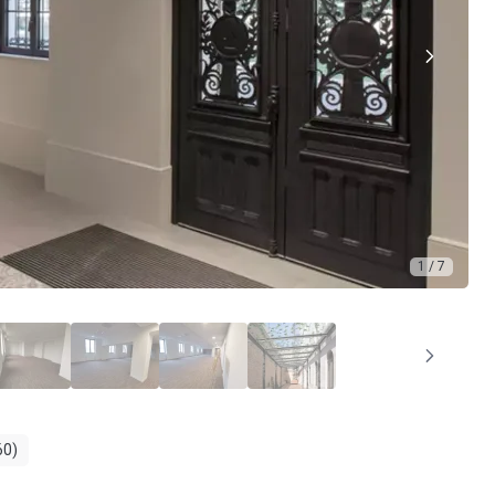
1 / 7
60)