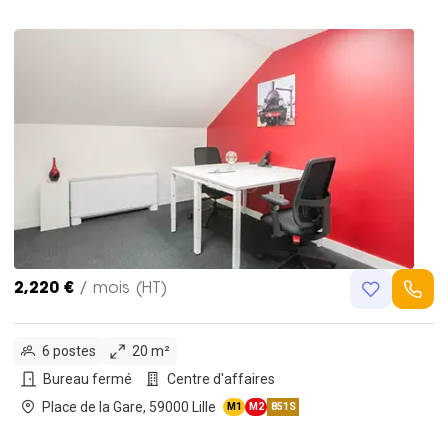
2,220 €
/ mois (HT)
6 postes
20 m²
Bureau fermé
Centre d'affaires
Place de la Gare, 59000 Lille
M1
M2
851S