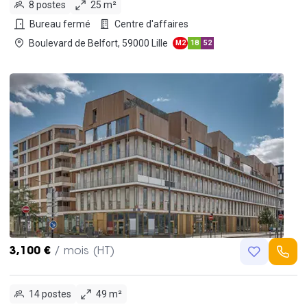
8 postes
25 m²
Bureau fermé
Centre d'affaires
Boulevard de Belfort, 59000 Lille
M2
18
52
3,100 €
/ mois (HT)
14 postes
49 m²