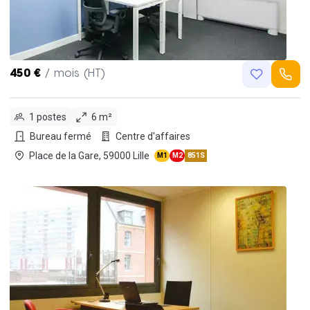
450 €
/ mois (HT)
1 postes
6 m²
Bureau fermé
Centre d'affaires
Place de la Gare, 59000 Lille
M1
M2
851S