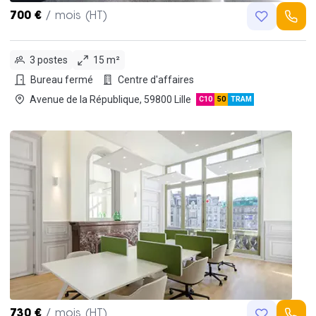
700 €
/ mois (HT)
3 postes
15 m²
Bureau fermé
Centre d'affaires
Avenue de la République, 59800 Lille
C10
50
TRAM
730 €
/ mois (HT)