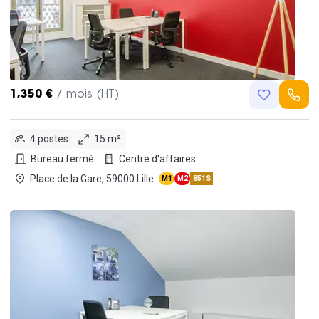
1,350 €
/ mois (HT)
4 postes
15 m²
Bureau fermé
Centre d'affaires
Place de la Gare, 59000 Lille
M1
M2
851S