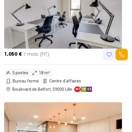
1,050 €
/ mois (HT)
5 postes
18 m²
Bureau fermé
Centre d'affaires
Boulevard de Belfort, 59000 Lille
M2
18
52