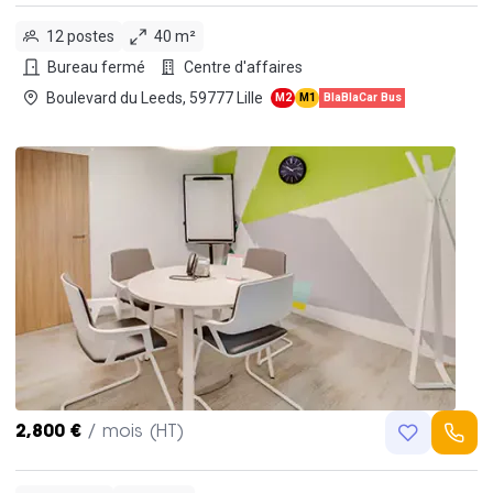
12 postes
40 m²
Bureau fermé
Centre d'affaires
Boulevard du Leeds, 59777 Lille
M2
M1
BlaBlaCar Bus
2,800 €
/ mois (HT)