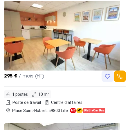
295 €
/ mois (HT)
1 postes
10 m²
Poste de travail
Centre d'affaires
Place Saint-Hubert, 59800 Lille
M2
M1
BlaBlaCar Bus