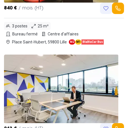
840 €
/ mois (HT)
3 postes
25 m²
Bureau fermé
Centre d'affaires
Place Saint-Hubert, 59800 Lille
M2
M1
BlaBlaCar Bus