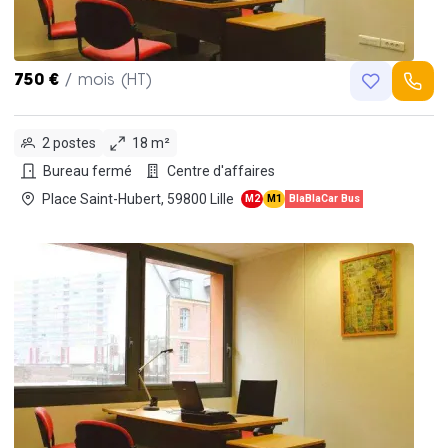
750 €
/ mois (HT)
2 postes
18 m²
Bureau fermé
Centre d'affaires
Place Saint-Hubert, 59800 Lille
M2
M1
BlaBlaCar Bus