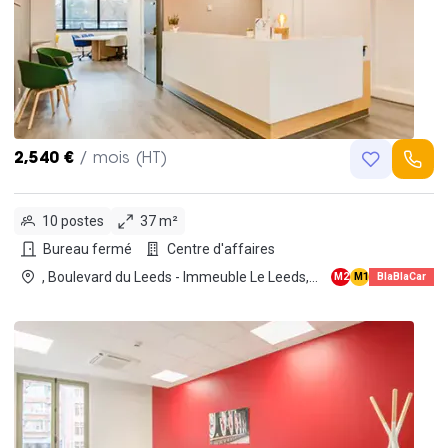
2,540 €
/ mois (HT)
10 postes
37 m²
Bureau fermé
Centre d'affaires
, Boulevard du Leeds - Immeuble Le Leeds,
M2
M1
BlaBlaCar
Bus
59777 Lille