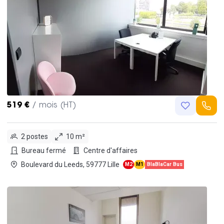
519 €
/ mois (HT)
2 postes
10 m²
Bureau fermé
Centre d'affaires
Boulevard du Leeds, 59777 Lille
M2
M1
BlaBlaCar Bus