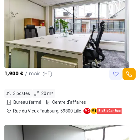
1,900 €
/ mois (HT)
3 postes
20 m²
Bureau fermé
Centre d'affaires
Rue du Vieux Faubourg, 59800 Lille
M2
M1
BlaBlaCar Bus