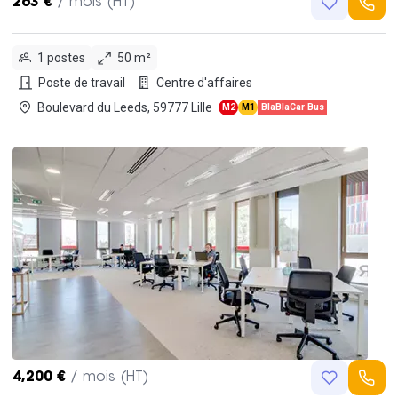
263 €
/ mois (HT)
1 postes
50 m²
Poste de travail
Centre d'affaires
Boulevard du Leeds, 59777 Lille
M2
M1
BlaBlaCar Bus
4,200 €
/ mois (HT)