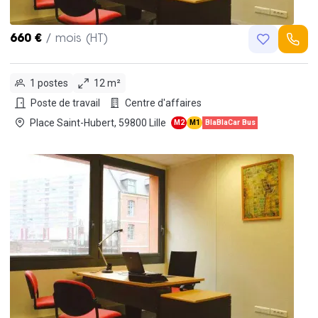
660 €
/ mois (HT)
1 postes
12 m²
Poste de travail
Centre d'affaires
Place Saint-Hubert, 59800 Lille
M2
M1
BlaBlaCar Bus