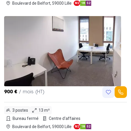
Boulevard de Belfort, 59000 Lille
M2
18
52
900 €
/ mois (HT)
3 postes
13 m²
Bureau fermé
Centre d'affaires
Boulevard de Belfort, 59000 Lille
M2
18
52