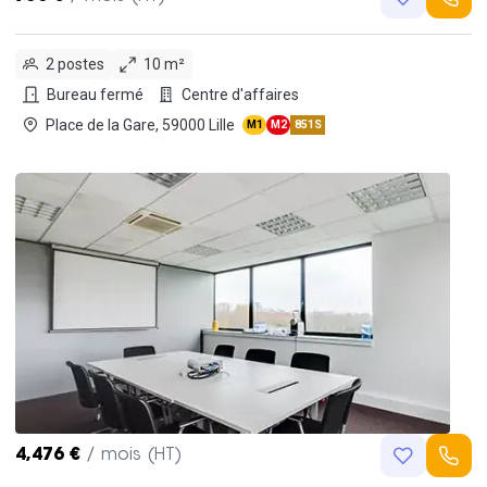
2 postes
10 m²
Bureau fermé
Centre d'affaires
Place de la Gare, 59000 Lille
M1
M2
851S
4,476 €
/ mois (HT)