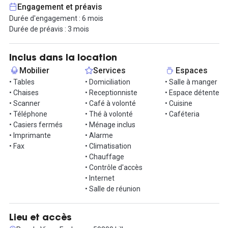
comme la domiciliation d'entreprise, des postes en coworking, la
Engagement et préavis
location de salles de réunion ou la location d'autres surfaces
Durée d'engagement : 6 mois
privatives. Grâce à ces solutions immobilières, vous avez la
Durée de préavis : 3 mois
possibilité d'adapter votre offre en fonction de l'activité de votre
entreprise.
Inclus dans la location
Le bureau est immédiatement accessible depuis la gare Lille
Mobilier
Services
Espaces
Flandres (principale gare pour l’axe Lille-Paris), et à 5 minutes à
• Tables
• Domiciliation
• Salle à manger
pieds de la gare Lille-Europe, jouxtant le quartier d’affaires
• Chaises
• Receptionniste
• Espace détente
EURALILLE. Idéalement situé dans la ville, le bureau bénéficie d’un
• Scanner
• Café à volonté
• Cuisine
accès direct à tous les transports : métro, tramway, bus, navette
• Téléphone
• Thé à volonté
• Caféteria
aéroport, périphérique.
• Casiers fermés
• Ménage inclus
• Imprimante
• Alarme
La qualité des différents services, le volume des pièces, le
• Fax
• Climatisation
charme et le caractère de l’immeuble font de ce bureau un
• Chauffage
espace exceptionnel qui viendra vous séduire avec son
• Contrôle d'accès
environnement calme et intimiste.
• Internet
• Salle de réunion
Lieu et accès