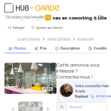
Aucun
Bureau pour 6 personnes en coworking à Lille
résultat
trouvé
Partager
Ajouter aux favoris
Location bureau
Centre d'affaires
Bureau Lille
Photos
Prix
Description
Condition
Cette annonce vous
intéresse ?
Contactez-nous !
Votre conseiller Hub-
1 / 13
Grade
Raphael
06702164