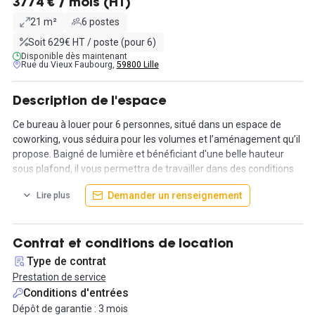
3774 € / mois (HT)
21 m²
6 postes
Soit 629€ HT / poste (pour 6)
Disponible dès maintenant
Rue du Vieux Faubourg,
59800 Lille
Description de l'espace
Ce bureau à louer pour 6 personnes, situé dans un espace de
coworking, vous séduira pour les volumes et l’aménagement qu’il
propose. Baigné de lumière et bénéficiant d'une belle hauteur
sous plafond, il vous permettra de travailler dans des conditions
idéales.
Demander un renseignement
Lire plus
L'espace de travail est privatisé dans un coworking réparti sur 2
plateaux d'un total de 980 m², l'immeuble rénové et entretenu
avec soin est doté de prestations immobilières de grande qualité,
Contrat et conditions de location
où vous trouverez des espaces communs tels qu'un espace
Type de contrat
cuisine ou encore un espace détente à votre disposition.
Prestation de service
Conditions d'entrées
Vous aurez également à votre disposition d'autres prestations,
Dépôt de garantie : 3 mois