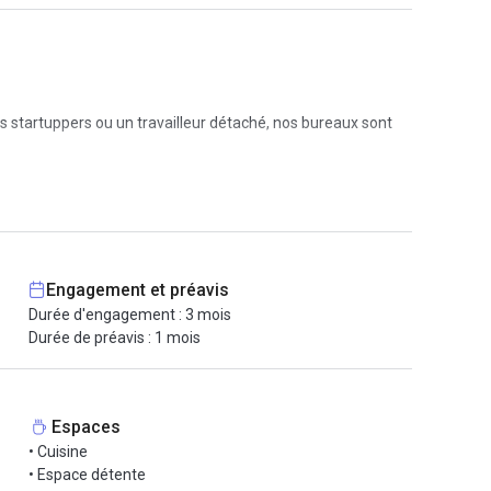
s startuppers ou un travailleur détaché, nos bureaux sont
ur site. Vous vous déplacez en transport en commun ? Ces
ement et l'aéroport Lille-Lesquin Nord-Pas-de-Calais est à
Engagement et préavis
Durée d'engagement : 3 mois
Durée de préavis : 1 mois
Espaces
• Cuisine
• Espace détente