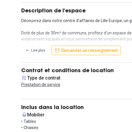
Description de l'espace
Découvrez dans notre centre d'affaires de Lille Europe, un
Doté de plus de 30m² de communs, profitez d'un espace de tr
entièrement équipés et vous permettent de simplement poser
Demander un renseignement
Lire plus
Avec un parking souterrain et une proximité directe avec les
locaux sont à proximité de la gare de Lille Europe qui dess
moins de 20 min.
Contrat et conditions de location
N'attendez plus ! Notre équipe vous attend pour vous faire vi
Type de contrat
Prestation de service
Inclus dans la location
Mobilier
• Tables
• Chaises