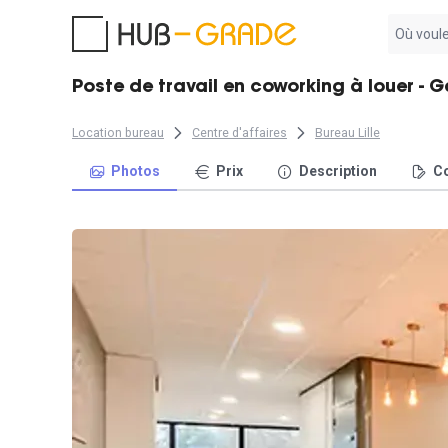
Aucun
résultat
trouvé
Poste de travail en coworking à louer - G
Location bureau
Centre d'affaires
Bureau Lille
Photos
Prix
Description
Co