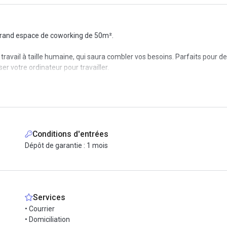
 grand espace de coworking de 50m².
avail à taille humaine, qui saura combler vos besoins. Parfaits pour de
 votre ordinateur pour travailler.
 grands axes français et belges, profitez d'une accessibilité directe s
ert de nombreuses villes en Europe, de nombreuses lignes y viennent égal
siter cet espace d'exception !
Conditions d'entrées
Dépôt de garantie : 1 mois
Services
• Courrier
• Domiciliation