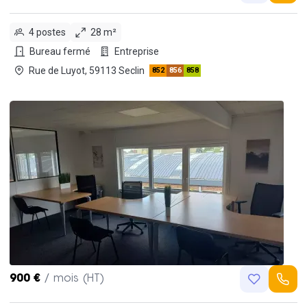
4 postes
28 m²
Bureau fermé
Entreprise
Rue de Luyot, 59113 Seclin
852
856
858
900 €
/ mois (HT)