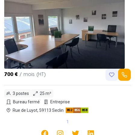
700 €
/ mois (HT)
3 postes
25 m²
Bureau fermé
Entreprise
Rue de Luyot, 59113 Seclin
852
856
858
1