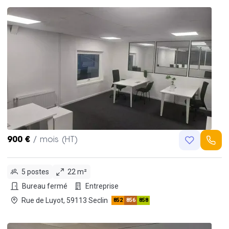
900 €
/ mois (HT)
5 postes
22 m²
Bureau fermé
Entreprise
Rue de Luyot, 59113 Seclin
852
856
858