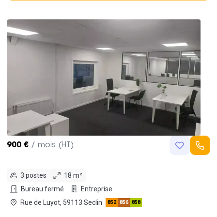
900 €
/ mois (HT)
3 postes
18 m²
Bureau fermé
Entreprise
Rue de Luyot, 59113 Seclin
852
856
858