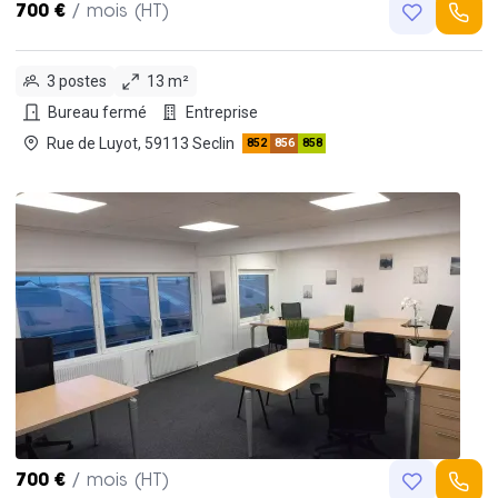
700 €
/ mois (HT)
3 postes
13 m²
Bureau fermé
Entreprise
Rue de Luyot, 59113 Seclin
852
856
858
700 €
/ mois (HT)