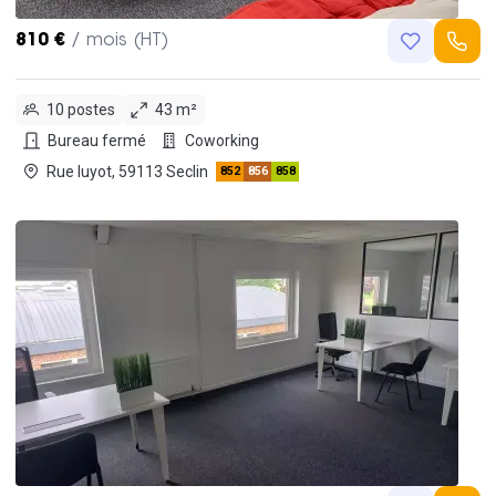
810 €
/ mois (HT)
10 postes
43 m²
Bureau fermé
Coworking
Rue luyot, 59113 Seclin
852
856
858