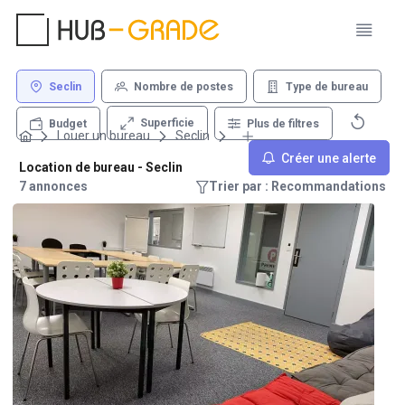
Seclin
Nombre de postes
Type de bureau
Superficie
Budget
Plus de filtres
Louer un bureau
Seclin
Créer une alerte
Location de bureau - Seclin
7 annonces
Trier par : Recommandations