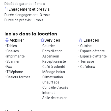
proximité de nombreux hôtels, qui sauront accueillir vos invités
Dépôt de garantie : 1 mois
toute l'année.
Engagement et préavis
Durée d'engagement : 3 mois
En somme, profitez d'un emplacement stratégique pour votre
Durée de préavis : 1 mois
entreprise et le développement de votre activité.
N'hésitez pas à nous contacter directement via la messagerie !
Inclus dans la location
Mobilier
Services
Espaces
• Tables
• Courrier
• Cuisine
• Chaises
• Domiciliation
• Espace détente
• Imprimante
• Ascenseur
• Espace d'attente
• Scanner
• Receptionniste
• Terrasse
• Fax
• Café à volonté
• Caféteria
• Téléphone
• Ménage inclus
• Casiers fermés
• Climatisation
• Chauffage
• Contrôle d'accès
• Internet
• Salle de réunion