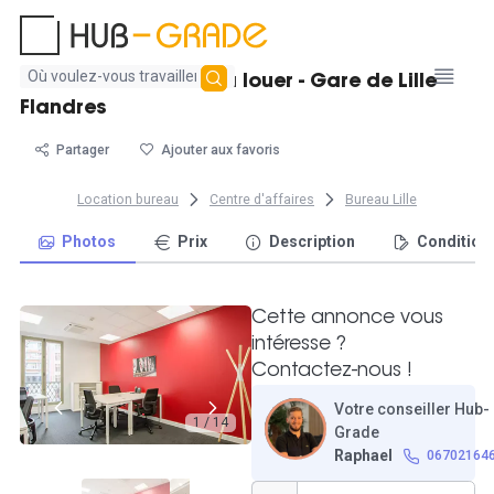
Aucun
Bureau fermé 15 m² à louer - Gare de Lille
résultat
Flandres
trouvé
Partager
Ajouter aux favoris
Location bureau
Centre d'affaires
Bureau Lille
Photos
Prix
Description
Condition
Cette annonce vous
intéresse ?
Contactez-nous !
Votre conseiller Hub-
1 / 14
Grade
Raphael
06702164