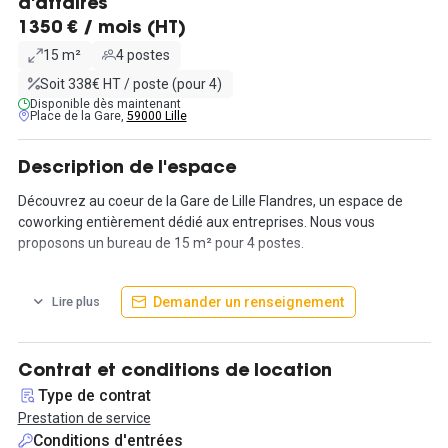
d'affaires
1350 € / mois (HT)
15 m²
4 postes
Soit 338€ HT / poste (pour 4)
Disponible dès maintenant
Place de la Gare,
59000 Lille
Description de l'espace
Découvrez au coeur de la Gare de Lille Flandres, un espace de
coworking entièrement dédié aux entreprises. Nous vous
proposons un bureau de 15 m² pour 4 postes.
Notre espace est directement accessible depuis le hall de la gare,
Demander un renseignement
Lire plus
et peut être rejoint par le métro, le bus ou le train très facilement.
Réparti sur 4 étages, nos espaces s'adaptent à votre entreprise
et sont entièrement modulables. Installez-vous dans un quartier
Contrat et conditions de location
dynamique et accessible, ou vous pourrez retrouver les
Type de contrat
restaurants gastronomiques les plus réputés de Lille, ainsi que les
Prestation de service
magasins du centre commercial d'Euralille. De plus, vous serez à
Conditions d'entrées