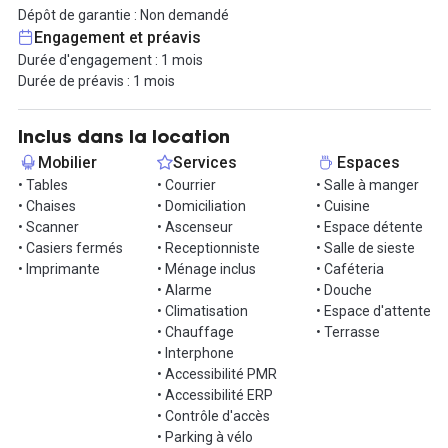
Ouverture prévue mi-janvier 2021, n'attendez plus pour réserver
Dépôt de garantie : Non demandé
vos bureaux !
Engagement et préavis
Durée d'engagement : 1 mois
À très vite dans nos locaux !
Durée de préavis : 1 mois
Inclus dans la location
Mobilier
Services
Espaces
• Tables
• Courrier
• Salle à manger
• Chaises
• Domiciliation
• Cuisine
• Scanner
• Ascenseur
• Espace détente
• Casiers fermés
• Receptionniste
• Salle de sieste
• Imprimante
• Ménage inclus
• Caféteria
• Alarme
• Douche
• Climatisation
• Espace d'attente
• Chauffage
• Terrasse
• Interphone
• Accessibilité PMR
• Accessibilité ERP
• Contrôle d'accès
• Parking à vélo