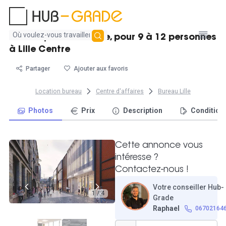
Aucun
Bureau petite surface, pour 9 à 12 personnes
résultat
à Lille Centre
trouvé
Partager
Ajouter aux favoris
Location bureau
Centre d'affaires
Bureau Lille
Photos
Prix
Description
Condition
Cette annonce vous
intéresse ?
Contactez-nous !
Votre conseiller Hub-
1 / 4
Grade
Raphael
06702164