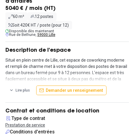
d'affaires
5040 € / mois (HT)
60 m²
12 postes
Soit 420€ HT / poste (pour 12)
Disponible dès maintenant
Rue de Bethune,
59000 Lille
Description de l'espace
Situé en plein centre de Lille, cet espace de coworking moderne
et rempli de charme met à votre disposition des postes de travail
dans un bureau fermé pour 9 à 12 personnes. L'espace est très
facilement accessible et se situe à deux pas du métro et de la
gare.
Demander un renseignement
Lire plus
L'espace propose un accès aux parties communes (salles de
réunion, cafétéria, cuisine équipée, salle de détente, salle de
sieste...) et bénéficie d'un fabuleux rooftop ! De nombreux
Contrat et conditions de location
services seront également à votre disposition et vous
Type de contrat
permettront de vous épanouir au travail !
Prestation de service
Conditions d'entrées