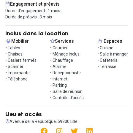
distribution du courrier, le ménage... Vous disposez, en option, de
Engagement et préavis
diverses prestations sur mesure comme l’accueil physique et
Durée d'engagement : 1 mois
téléphonique de vos collaborateurs, prospects et nouveaux
Durée de préavis : 3 mois
clients potentiels. Une occasion pour vous d’offrir à vos visiteurs
des rendez-vous dans un cadre idéal et une zone stratégique
favorable à la crédibilité et à l’image de votre entreprise.
Inclus dans la location
Mobilier
Services
Espaces
Les avantages de cette formule sont multiples :
• Tables
• Courrier
• Cuisine
- pas d’installation à prévoir les espaces sont entièrement
• Chaises
• Ménage inclus
• Salle à manger
équipés et meublés,
• Casiers fermés
• Chauffage
• Caféteria
- pas de charges supplémentaires (taxe foncière, ordures
• Scanner
• Alarme
• Terrasse
ménagères, chauffage, eau, électricité, abonnement
• Imprimante
• Receptionniste
téléphonique, internet, ménage…) tout est compris dans le prix,
• Téléphone
• Internet
- une utilisation de toute l’infrastructure mutualisée du centre
• Parking
d’affaires : Cafétéria, sanitaires, accueil, service courriers,
• Salle de réunion
copieurs,
• Contrôle d'accès
- sans engagement : Indéterminé avec 3 mois de préavis, au lieu
de 3 ans pour un bail commercial classique.
Lieu et accès
Contactez-nous et installez-vous dès maintenant dans cet
Avenue de la République, 59800 Lille
espace de rêve !