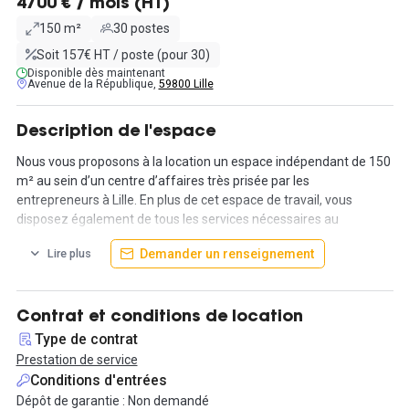
4700 € / mois (HT)
150 m²
30 postes
Soit 157€ HT / poste (pour 30)
Disponible dès maintenant
Avenue de la République,
59800 Lille
Description de l'espace
Nous vous proposons à la location un espace indépendant de 150
m² au sein d’un centre d’affaires très prisée par les
entrepreneurs à Lille. En plus de cet espace de travail, vous
disposez également de tous les services nécessaires au
développement de votre entreprise. Ce plateau, situé au 4e étage
Demander un renseignement
Lire plus
d'un bel immeuble, est réparti en 6 bureaux (1 bureau de 20 m², 2
bureaux de 13 m², un bureau de 11 m² et 2 autres bureaux de 8
m²), il dispose d'une salle de réunion de 40 m² et d'une partie
open-space d'une superficie de 31 m², ainsi que d'un coin
Contrat et conditions de location
kitchenette aménagée.
Type de contrat
Prestation de service
L'espace est complètement équipé avec : internet haut débit par
Conditions d'entrées
fibre optique, domiciliation commerciale et postale, collecte et
Dépôt de garantie : Non demandé