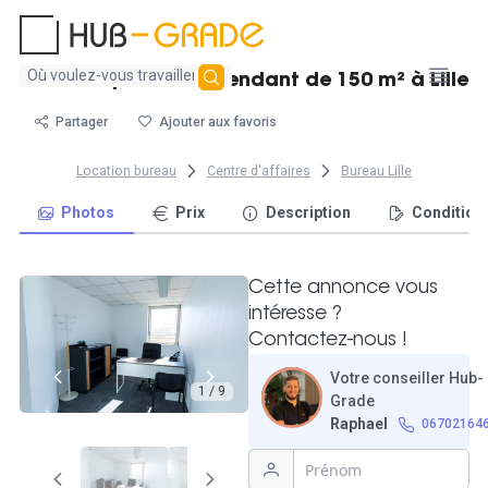
Aucun
Grand espace indépendant de 150 m² à Lille
résultat
trouvé
Partager
Ajouter aux favoris
Location bureau
Centre d'affaires
Bureau Lille
Photos
Prix
Description
Condition
Cette annonce vous
intéresse ?
Contactez-nous !
Votre conseiller Hub-
1 / 9
Grade
Raphael
06702164