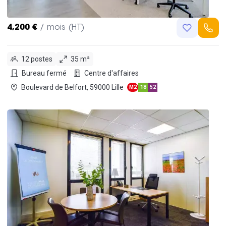
4,200 €
/ mois (HT)
12 postes
35 m²
Bureau fermé
Centre d'affaires
Boulevard de Belfort, 59000 Lille
M2
18
52