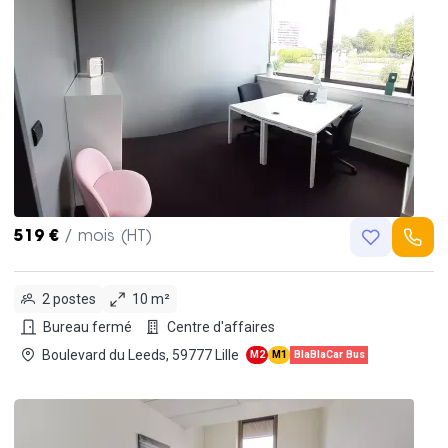
519 €
/ mois (HT)
2 postes
10 m²
Bureau fermé
Centre d'affaires
Boulevard du Leeds, 59777 Lille
M2
M1
BlaBlaCar Bus