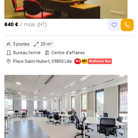
840 €
/ mois (HT)
3 postes
25 m²
Bureau fermé
Centre d'affaires
Place Saint-Hubert, 59800 Lille
M2
M1
BlaBlaCar Bus