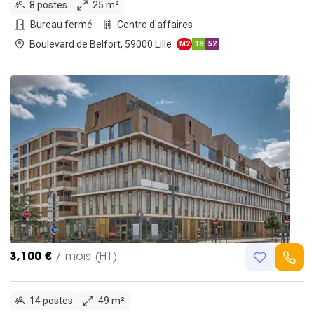
8 postes
25 m²
Bureau fermé
Centre d'affaires
Boulevard de Belfort, 59000 Lille
M2
18
52
3,100 €
/ mois (HT)
14 postes
49 m²