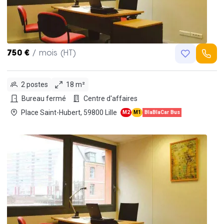
750 €
/ mois (HT)
2 postes
18 m²
Bureau fermé
Centre d'affaires
Place Saint-Hubert, 59800 Lille
M2
M1
BlaBlaCar Bus