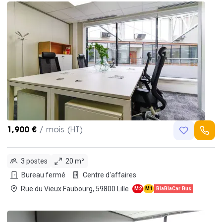
1,900 €
/ mois (HT)
3 postes
20 m²
Bureau fermé
Centre d'affaires
Rue du Vieux Faubourg, 59800 Lille
M2
M1
BlaBlaCar Bus