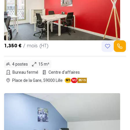
1,350 €
/ mois (HT)
4 postes
15 m²
Bureau fermé
Centre d'affaires
Place de la Gare, 59000 Lille
M1
M2
851S