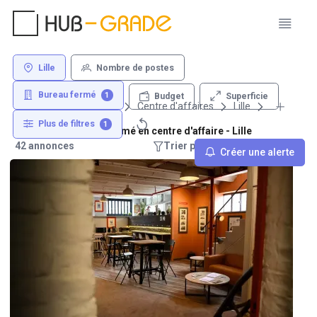
Lille
Nombre de postes
Bureau fermé
1
Superficie
Budget
Louer un bureau
Centre d'affaires
Lille
Plus de filtres
1
Location de bureau fermé en centre d'affaire - Lille
42 annonces
Trier par : Recommandations
Créer une alerte