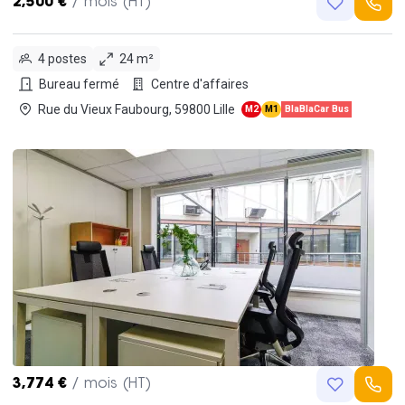
2,500 €
/ mois (HT)
4 postes
24 m²
Bureau fermé
Centre d'affaires
Rue du Vieux Faubourg, 59800 Lille
M2
M1
BlaBlaCar Bus
3,774 €
/ mois (HT)