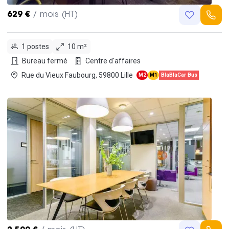
629 €
/ mois (HT)
1 postes
10 m²
Bureau fermé
Centre d'affaires
Rue du Vieux Faubourg, 59800 Lille
M2
M1
BlaBlaCar Bus