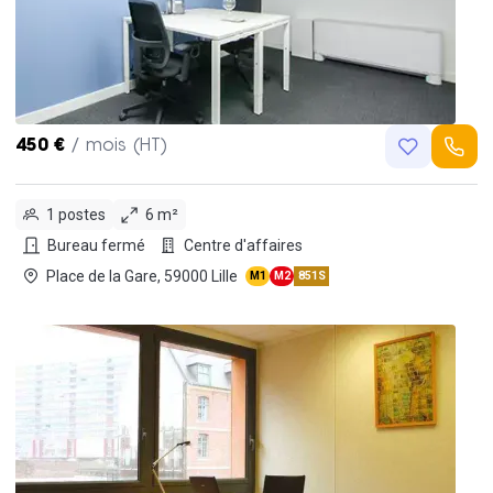
450 €
/ mois (HT)
1 postes
6 m²
Bureau fermé
Centre d'affaires
Place de la Gare, 59000 Lille
M1
M2
851S