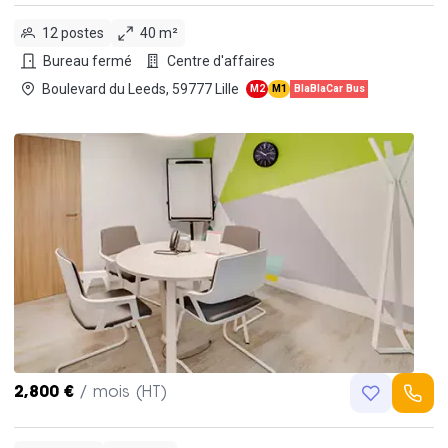
12 postes
40 m²
Bureau fermé
Centre d'affaires
Boulevard du Leeds, 59777 Lille
M2
M1
BlaBlaCar Bus
2,800 €
/ mois (HT)