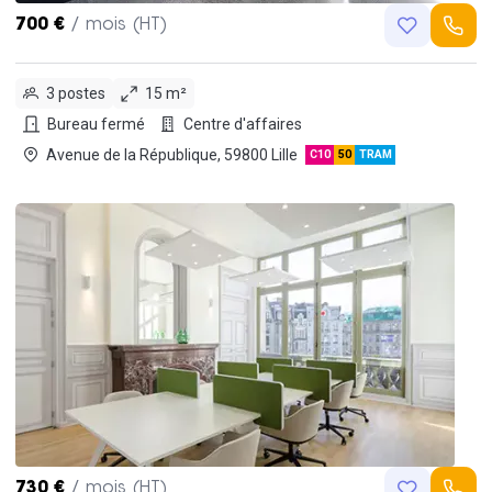
700 €
/ mois (HT)
3 postes
15 m²
Bureau fermé
Centre d'affaires
Avenue de la République, 59800 Lille
C10
50
TRAM
730 €
/ mois (HT)