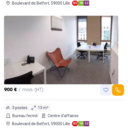
Boulevard de Belfort, 59000 Lille
M2
18
52
900 €
/ mois (HT)
3 postes
13 m²
Bureau fermé
Centre d'affaires
Boulevard de Belfort, 59000 Lille
M2
18
52