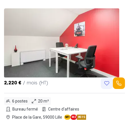
2,220 €
/ mois (HT)
6 postes
20 m²
Bureau fermé
Centre d'affaires
Place de la Gare, 59000 Lille
M1
M2
851S