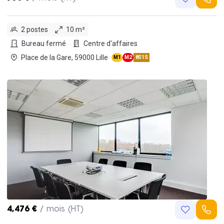
2 postes
10 m²
Bureau fermé
Centre d'affaires
Place de la Gare, 59000 Lille
M1
M2
851S
4,476 €
/ mois (HT)