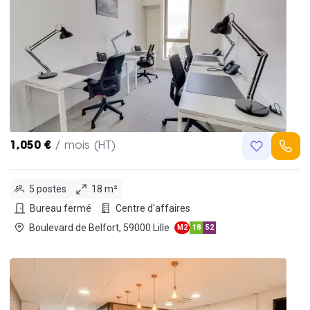
1,050 €
/ mois (HT)
5 postes
18 m²
Bureau fermé
Centre d'affaires
Boulevard de Belfort, 59000 Lille
M2
18
52