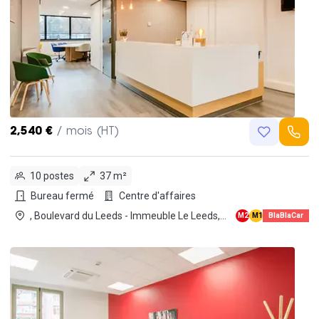
2,540 €
/ mois (HT)
10 postes
37 m²
Bureau fermé
Centre d'affaires
, Boulevard du Leeds - Immeuble Le Leeds,
M2
M1
BlaBlaCar
Bus
59777 Lille