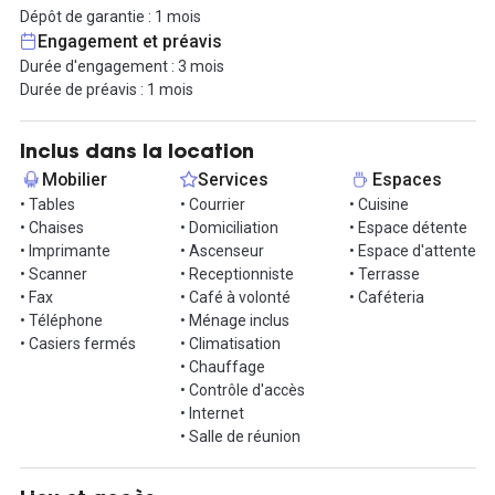
musée de la Chapelle du Saint Curé d'Ars et le musée de l'Ancien
Dépôt de garantie : 1 mois
Refuge.
Engagement et préavis
Durée d'engagement : 3 mois
Durée de préavis : 1 mois
Inclus dans la location
Mobilier
Services
Espaces
• Tables
• Courrier
• Cuisine
• Chaises
• Domiciliation
• Espace détente
• Imprimante
• Ascenseur
• Espace d'attente
• Scanner
• Receptionniste
• Terrasse
• Fax
• Café à volonté
• Caféteria
• Téléphone
• Ménage inclus
• Casiers fermés
• Climatisation
• Chauffage
• Contrôle d'accès
• Internet
• Salle de réunion