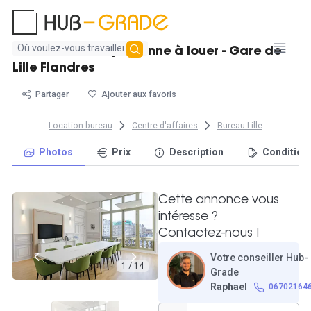
Aucun
Bureau fermé 1 personne à louer - Gare de
résultat
Lille Flandres
trouvé
Partager
Ajouter aux favoris
Location bureau
Centre d'affaires
Bureau Lille
Photos
Prix
Description
Condition
Cette annonce vous
intéresse ?
Contactez-nous !
Votre conseiller Hub-
1 / 14
Grade
Raphael
06702164