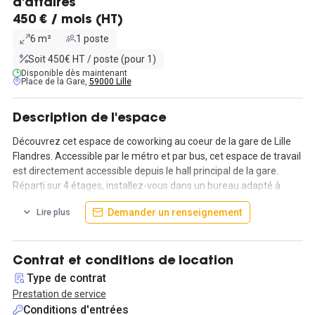
d'affaires
450 € / mois (HT)
6 m²
1 poste
Soit 450€ HT / poste (pour 1)
Disponible dès maintenant
Place de la Gare,
59000 Lille
Description de l'espace
Découvrez cet espace de coworking au coeur de la gare de Lille
Flandres. Accessible par le métro et par bus, cet espace de travail
est directement accessible depuis le hall principal de la gare.
Réparti sur 4 étages, installez-vous dans un bureau adapté à
votre activité et dans un quartier dynamique et pratique.
Demander un renseignement
Lire plus
Vous n'êtes qu'à quelques pas du centre commercial d'Eurallile,
de plusieurs restaurants gastronomiques célèbres de Lille, et
d'hôtel pour vos invités, avec un Novotel, un Ibis et un Comfort
Contrat et conditions de location
Hôtel à proximité.
Type de contrat
Prestation de service
Profitez également de la présence de sites culturels tels que le
Conditions d'entrées