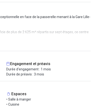
eptionnelle en face de la passerelle menant à la Gare Lille-
cie de plus de 2 625 m² répartis sur sept étages, ce centre
a sécurité et l'accès aux espaces ouverts du site.
votre travail est mis à votre disposition, incluant tables,
Engagement et préavis
Durée d'engagement : 1 mois
ion.
Durée de préavis : 3 mois
Espaces
• Salle à manger
• Cuisine