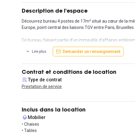
Description de l'espace
Découvrez bureau 4 postes de 17m² situé au cœur de la métro
Europe, point central des liaisons TGV entre Paris, Bruxelles
Ce bureau, faisant partie d'un immeuble d'affaires entièrem
vous accueille dans un environnement lumineux et contempo
Demander un renseignement
Lire plus
Les services inclus garantiront votre confort et votre sécuri
En option, l’espace propose l'accès à des salles de réunion, u
Contrat et conditions de location
chaises, scanner, téléphone, casiers fermés, imprimante et 
Type de contrat
Prestation de service
Profitez également des espaces communs, tels que les salles
Ne manquez pas cette opportunité exceptionnelle au cœur de
Inclus dans la location
Mobilier
• Chaises
• Tables