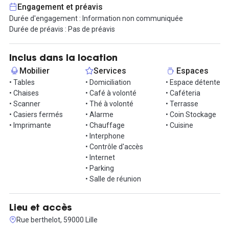
Engagement et préavis
La sécurité est notre priorité : nos locaux sont accessibles 24
Durée d'engagement : Information non communiquée
heures sur 24, 7 jours sur 7, et bénéficient d'une surveillance
Durée de préavis : Pas de préavis
vidéo constante. La connexion à la fibre optique est disponible
dans tout le centre, tandis que le wifi couvre les espaces
communs pour une connectivité sans faille.
Inclus dans la location
Mobilier
Services
Espaces
En plus de ces avantages, vous aurez accès à une salle de
• Tables
• Domiciliation
• Espace détente
réunion, un espace convivial avec cuisine, ainsi qu'à un
• Chaises
• Café à volonté
• Caféteria
magnifique parc arboré et fleuri, le tout inclus dans votre location,
• Scanner
• Thé à volonté
• Terrasse
sans frais supplémentaires.
• Casiers fermés
• Alarme
• Coin Stockage
• Imprimante
• Chauffage
• Cuisine
N'hésitez pas à nous contacter pour obtenir de plus amples
• Interphone
informations et venir visiter !
• Contrôle d'accès
• Internet
• Parking
• Salle de réunion
Lieu et accès
Rue berthelot, 59000 Lille