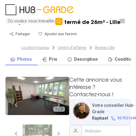
Aucun
Spacieux bureau fermé de 26m² - Lille
résultat
trouvé
Partager
Ajouter aux favoris
Location bureau
Centre d'affaires
Bureau Lille
Photos
Prix
Description
Condition
Cette annonce vous
intéresse ?
Contactez-nous !
Votre conseiller Hub-
1 / 3
Grade
Raphael
06702164