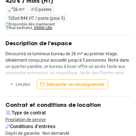
420 € / mois (HT)
26 m²
5 postes
Soit 84€ HT / poste (pour 5)
Disponible dès maintenant
Rue berthelot,
59000 Lille
Description de l'espace
Découvrez ce lumineux bureau de 26 m² au premier étage,
idéalement conçu pour accueillir jusqu'à 5 personnes. Niché dans
un quartier paisible, ce bureau à louer offre un accès facile aux
principales autoroutes, au magnifique Jardin des Plantes ainsi
qu'au métro, vous assurant ainsi une connectivité optimale. Le
Demander un renseignement
Lire plus
montant de la prestation est hors charges, les charges sont de
45€ HT/m²/an.
Ce centre d'affaires, propose une variété de bureaux, à partir de
Contrat et conditions de location
11 m², pour répondre aux besoins évolutifs de votre entreprise.
Type de contrat
Chaque bureau est équipé d'un système d'interphone, vous
Prestation de service
permettant de contrôler l'accès de vos visiteurs en toute
Conditions d'entrées
simplicité.
Dépôt de garantie : Non demandé