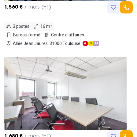
1,560 €
/ mois (HT)
3 postes
16 m²
Bureau fermé
Centre d'affaires
Allée Jean Jaurès, 31000 Toulouse
A
B
14
1,680 €
/ mois (HT)