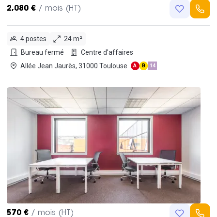
2,080 €
/ mois (HT)
4 postes
24 m²
Bureau fermé
Centre d'affaires
Allée Jean Jaurès, 31000 Toulouse
A
B
14
570 €
/ mois (HT)