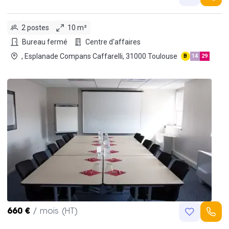
2 postes
10 m²
Bureau fermé
Centre d'affaires
, Esplanade Compans Caffarelli, 31000 Toulouse
B
14
29
660 €
/ mois (HT)