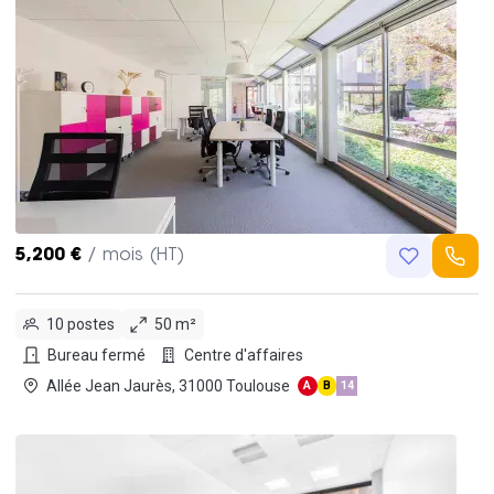
5,200 €
/ mois (HT)
10 postes
50 m²
Bureau fermé
Centre d'affaires
Allée Jean Jaurès, 31000 Toulouse
A
B
14