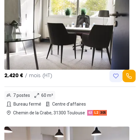
2,420 €
/ mois (HT)
7 postes
60 m²
Bureau fermé
Centre d'affaires
Chemin de la Crabe, 31300 Toulouse
63
L2
305