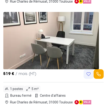
Rue Charles de Rémusat, 31000 Toulouse
A
B
VILLE
519 €
/ mois (HT)
1 postes
5 m²
Bureau fermé
Centre d'affaires
Rue Charles de Rémusat, 31000 Toulouse
A
B
VILLE