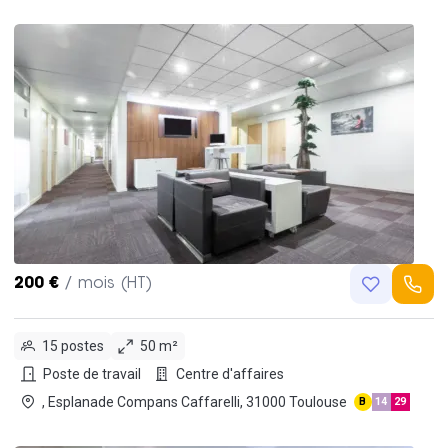
200 €
/ mois (HT)
15 postes
50 m²
Poste de travail
Centre d'affaires
, Esplanade Compans Caffarelli, 31000 Toulouse
B
14
29