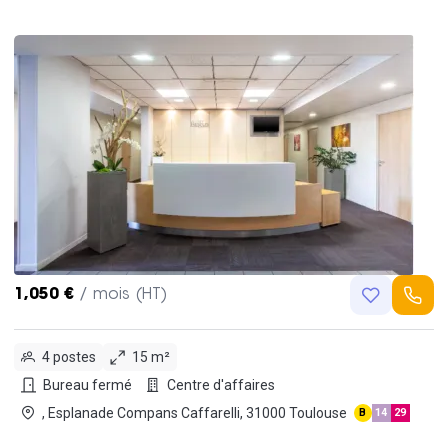
1,050 €
/ mois (HT)
4 postes
15 m²
Bureau fermé
Centre d'affaires
, Esplanade Compans Caffarelli, 31000 Toulouse
B
14
29