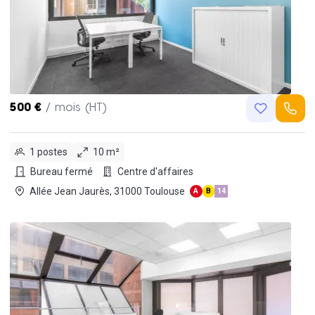
500 €
/ mois (HT)
1 postes
10 m²
Bureau fermé
Centre d'affaires
Allée Jean Jaurès, 31000 Toulouse
A
B
14