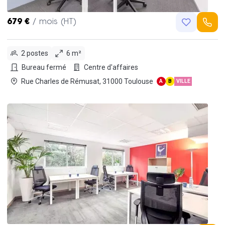
679 €
/ mois (HT)
2 postes
6 m²
Bureau fermé
Centre d'affaires
Rue Charles de Rémusat, 31000 Toulouse
A
B
VILLE