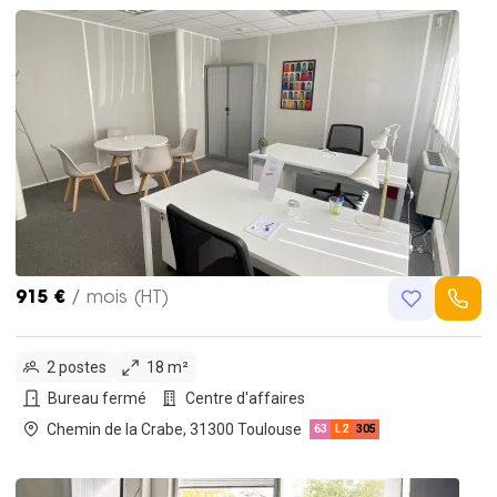
915 €
/ mois (HT)
2 postes
18 m²
Bureau fermé
Centre d'affaires
Chemin de la Crabe, 31300 Toulouse
63
L2
305