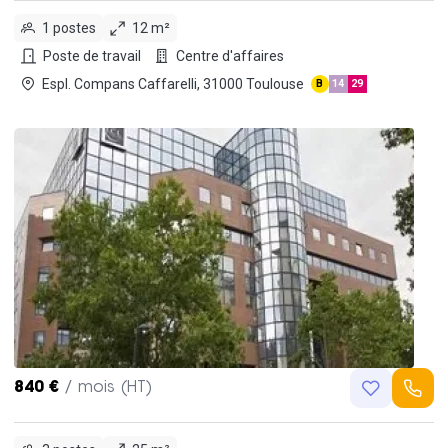
1 postes
12 m²
Poste de travail
Centre d'affaires
Espl. Compans Caffarelli, 31000 Toulouse
B
14
29
840 €
/ mois (HT)