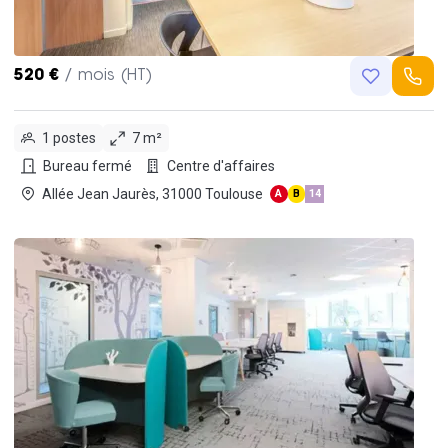
520 €
/ mois (HT)
1 postes
7 m²
Bureau fermé
Centre d'affaires
Allée Jean Jaurès, 31000 Toulouse
A
B
14