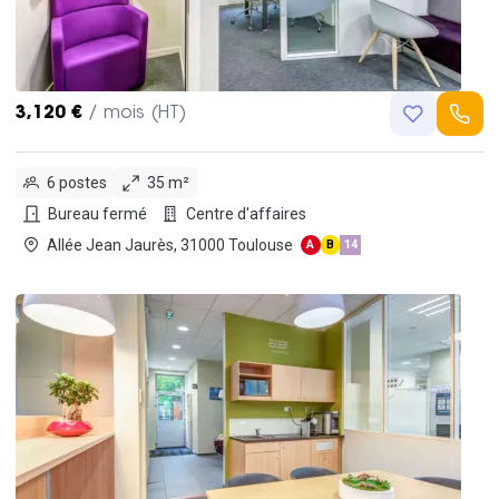
3,120 €
/ mois (HT)
6 postes
35 m²
Bureau fermé
Centre d'affaires
Allée Jean Jaurès, 31000 Toulouse
A
B
14