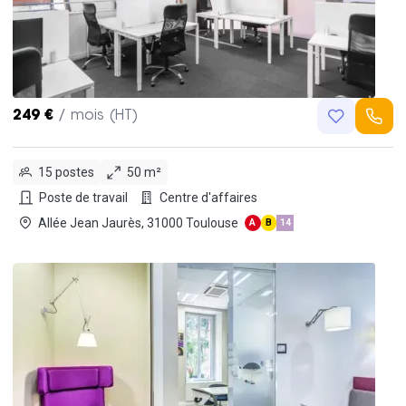
249 €
/ mois (HT)
15 postes
50 m²
Poste de travail
Centre d'affaires
Allée Jean Jaurès, 31000 Toulouse
A
B
14