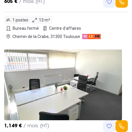
605 €
/ mois (HT)
1 postes
13 m²
Bureau fermé
Centre d'affaires
Chemin de la Crabe, 31300 Toulouse
63
L2
305
1,149 €
/ mois (HT)