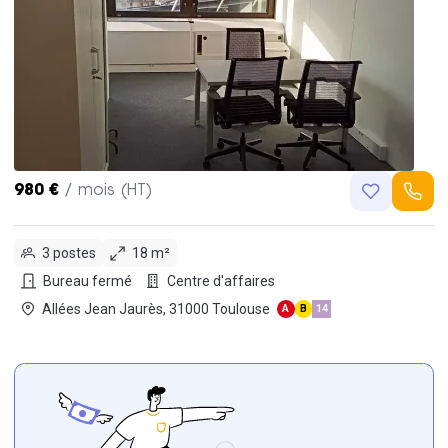
980 €
/ mois (HT)
3 postes
18 m²
Bureau fermé
Centre d'affaires
Allées Jean Jaurès, 31000 Toulouse
A
B
14