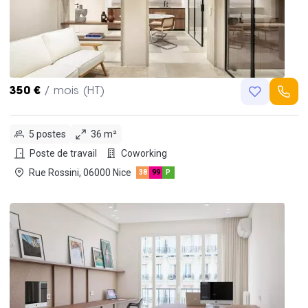
350 €
/ mois (HT)
5 postes
36 m²
Poste de travail
Coworking
Rue Rossini, 06000 Nice
38
99
P