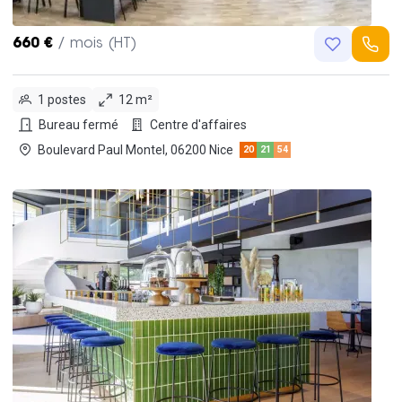
660 €
/ mois (HT)
1 postes
12 m²
Bureau fermé
Centre d'affaires
Boulevard Paul Montel, 06200 Nice
20
21
54