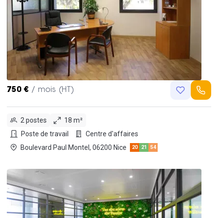
750 €
/ mois (HT)
2 postes
18 m²
Poste de travail
Centre d'affaires
Boulevard Paul Montel, 06200 Nice
20
21
54