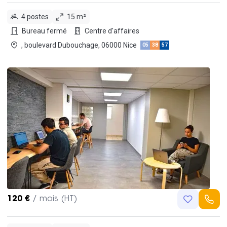
4 postes
15 m²
Bureau fermé
Centre d'affaires
, boulevard Dubouchage, 06000 Nice
05
38
57
120 €
/ mois (HT)