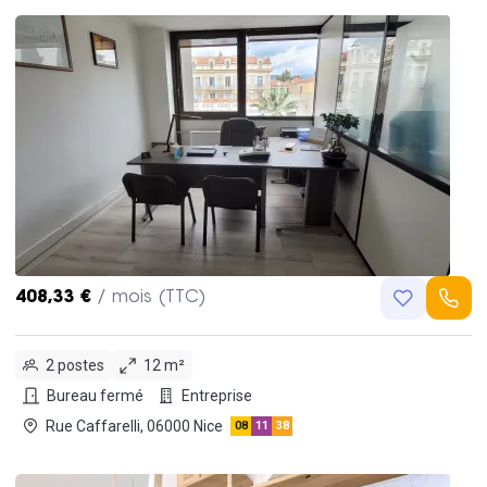
408,33 €
/ mois (TTC)
2 postes
12 m²
Bureau fermé
Entreprise
Rue Caffarelli, 06000 Nice
08
11
38