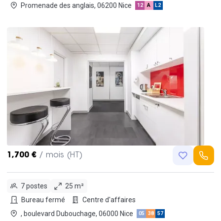
Promenade des anglais, 06200 Nice
12
A
L2
1,700 €
/ mois (HT)
7 postes
25 m²
Bureau fermé
Centre d'affaires
, boulevard Dubouchage, 06000 Nice
05
38
57