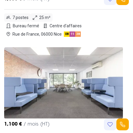
7 postes
25 m²
Bureau fermé
Centre d'affaires
Rue de France, 06000 Nice
08
11
38
1,100 €
/ mois (HT)