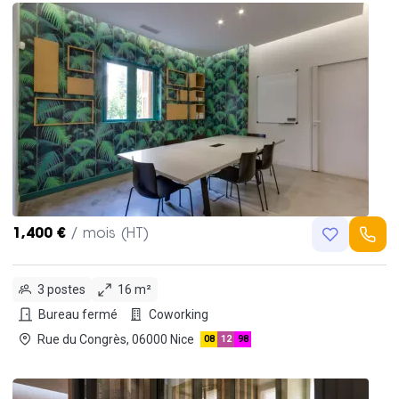
1,400 €
/ mois (HT)
3 postes
16 m²
Bureau fermé
Coworking
Rue du Congrès, 06000 Nice
08
12
98