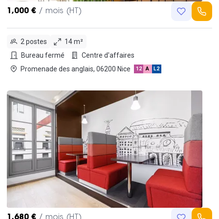
1,000 €
/ mois (HT)
2 postes
14 m²
Bureau fermé
Centre d'affaires
Promenade des anglais, 06200 Nice
12
A
L2
1,680 €
/ mois (HT)