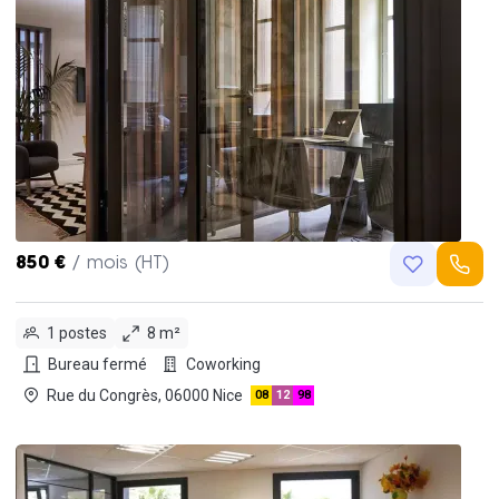
850 €
/ mois (HT)
1 postes
8 m²
Bureau fermé
Coworking
Rue du Congrès, 06000 Nice
08
12
98