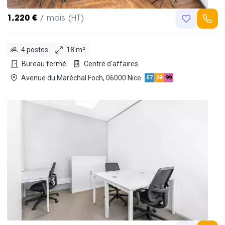
1,220 €
/ mois (HT)
4 postes
18 m²
Bureau fermé
Centre d'affaires
Avenue du Maréchal Foch, 06000 Nice
57
38
99