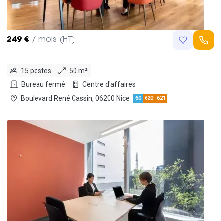
249 €
/ mois (HT)
15 postes
50 m²
Bureau fermé
Centre d'affaires
Boulevard René Cassin, 06200 Nice
60
620
621