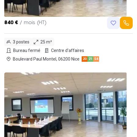
840 €
/ mois (HT)
3 postes
25 m²
Bureau fermé
Centre d'affaires
Boulevard Paul Montel, 06200 Nice
20
21
54