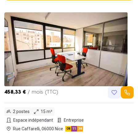
458,33 €
/ mois (TTC)
2 postes
15 m²
Espace indépendant
Entreprise
Rue Caffarelli, 06000 Nice
08
11
38