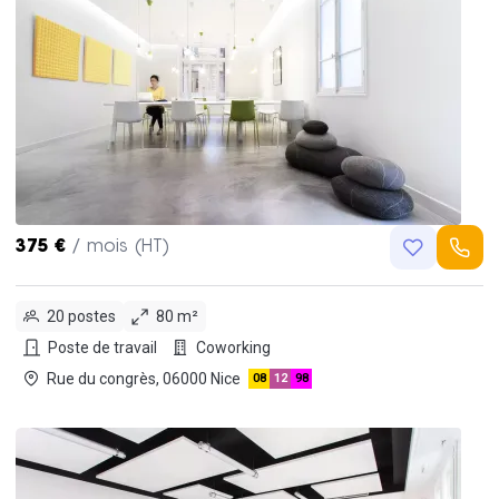
375 €
/ mois (HT)
20 postes
80 m²
Poste de travail
Coworking
Rue du congrès, 06000 Nice
08
12
98