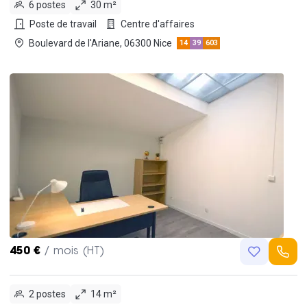
6 postes
30 m²
Poste de travail
Centre d'affaires
Boulevard de l'Ariane, 06300 Nice
14
39
603
450 €
/ mois (HT)
2 postes
14 m²