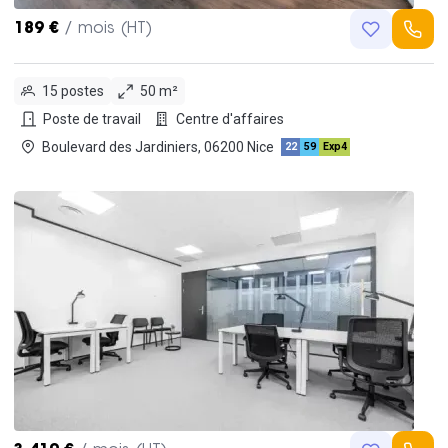
189 €
/ mois (HT)
15 postes
50 m²
Poste de travail
Centre d'affaires
Boulevard des Jardiniers, 06200 Nice
22
59
Exp4