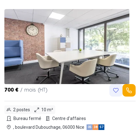
700 €
/ mois (HT)
2 postes
10 m²
Bureau fermé
Centre d'affaires
, boulevard Dubouchage, 06000 Nice
05
38
57