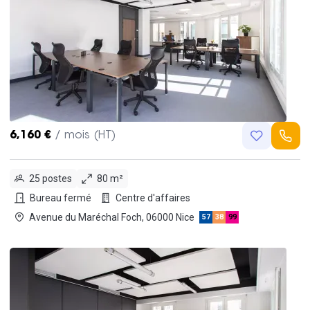
6,160 €
/ mois (HT)
25 postes
80 m²
Bureau fermé
Centre d'affaires
Avenue du Maréchal Foch, 06000 Nice
57
38
99