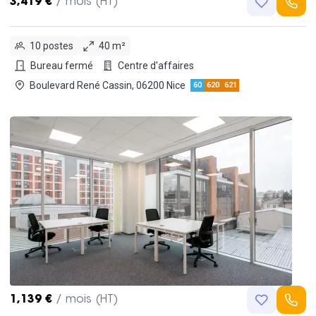
3,419 €
/ mois (HT)
10 postes
40 m²
Bureau fermé
Centre d'affaires
Boulevard René Cassin, 06200 Nice
60
620
621
1,139 €
/ mois (HT)