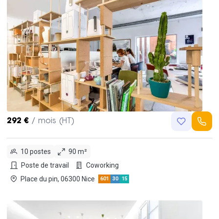
292 €
/ mois (HT)
10 postes
90 m²
Poste de travail
Coworking
Place du pin, 06300 Nice
601
30
15