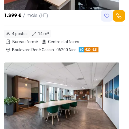
1,399 €
/ mois (HT)
4 postes
14 m²
Bureau fermé
Centre d'affaires
Boulevard René Cassin , 06200 Nice
60
620
621