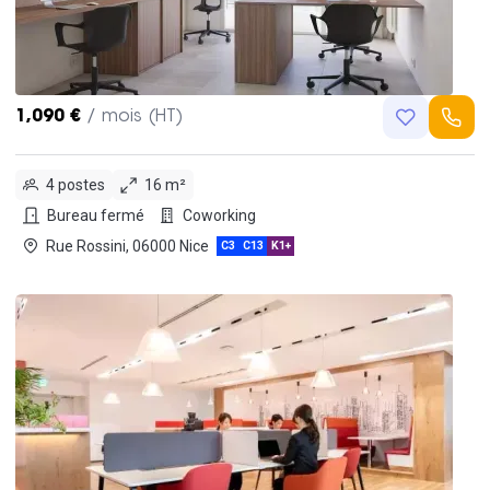
1,090 €
/ mois (HT)
4 postes
16 m²
Bureau fermé
Coworking
Rue Rossini, 06000 Nice
C3
C13
K1+