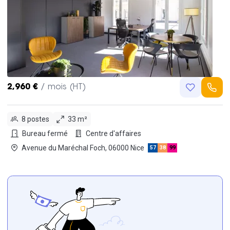
2,960 €
/ mois (HT)
8 postes
33 m²
Bureau fermé
Centre d'affaires
Avenue du Maréchal Foch, 06000 Nice
57
38
99