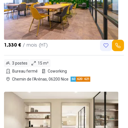
1,330 €
/ mois (HT)
3 postes
15 m²
Bureau fermé
Coworking
Chemin de l'Arénas, 06200 Nice
60
620
621