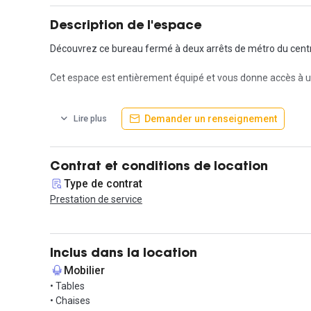
Description de l'espace
Découvrez ce bureau fermé à deux arrêts de métro du centre
Cet espace est entièrement équipé et vous donne accès à un
Ce bureau est proche de nombreux commerces, et est acce
Demander un renseignement
Lire plus
- Métro Porte de Valenciennes,
- Gare de Lille Flandres à moins de 10 minutes.
N'attendez plus pour organiser votre visite de nos locaux !
Contrat et conditions de location
Type de contrat
Prestation de service
Inclus dans la location
Mobilier
• Tables
• Chaises