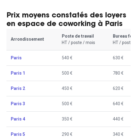
Prix moyens constatés des loyers
en espace de coworking à Paris
Poste de travail
Bureau fer
Arrondissement
HT / poste / mois
HT / poste /
Paris
540 €
630 €
Paris 1
500 €
780 €
Paris 2
450 €
620 €
Paris 3
500 €
640 €
Paris 4
350 €
440 €
Paris 5
290 €
340 €