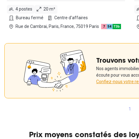
4 postes
20 m²
Bureau fermé
Centre d'affaires
Rue de Cambrai, Paris, France, 75019 Paris
7
54
T3b
Trouvons vot
Nos agents immobiliers
écoute pour vous acc
Confiez-nous votre r
1
Prix moyens constatés des lo