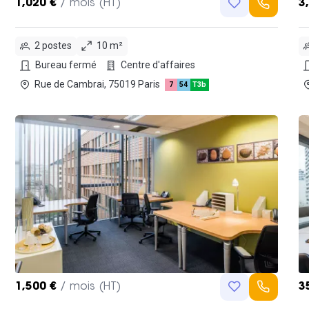
1,020 €
/ mois (HT)
3
2 postes
10 m²
Bureau fermé
Centre d'affaires
Rue de Cambrai, 75019 Paris
7
54
T3b
1,500 €
/ mois (HT)
3