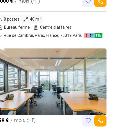
,000 €
/ mois (HT)
8 postes
40 m²
Bureau fermé
Centre d'affaires
Rue de Cambrai, Paris, France, 75019 Paris
7
54
T3b
59 €
/ mois (HT)