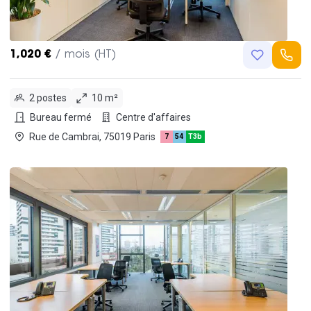
1,020 €
/ mois (HT)
2 postes
10 m²
Bureau fermé
Centre d'affaires
Rue de Cambrai, 75019 Paris
7
54
T3b