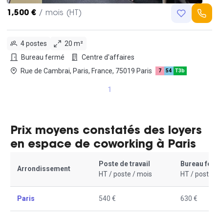
1,500 €
/ mois (HT)
4 postes
20 m²
Bureau fermé
Centre d'affaires
Rue de Cambrai, Paris, France, 75019 Paris
7
54
T3b
1
Prix moyens constatés des loyers
en espace de coworking à Paris
Poste de travail
Bureau fer
Arrondissement
HT / poste / mois
HT / poste /
Paris
540 €
630 €