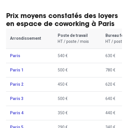
Prix moyens constatés des loyers
en espace de coworking à Paris
Poste de travail
Bureau fer
Arrondissement
HT / poste / mois
HT / poste /
Paris
540 €
630 €
Paris 1
500 €
780 €
Paris 2
450 €
620 €
Paris 3
500 €
640 €
Paris 4
350 €
440 €
Paris 5
290 €
340 €