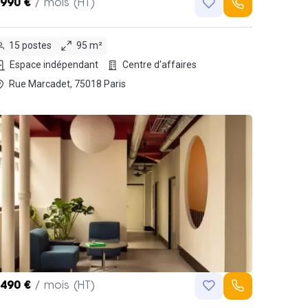
,990 €
/ mois (HT)
15 postes
95 m²
Espace indépendant
Centre d'affaires
Rue Marcadet, 75018 Paris
,490 €
/ mois (HT)