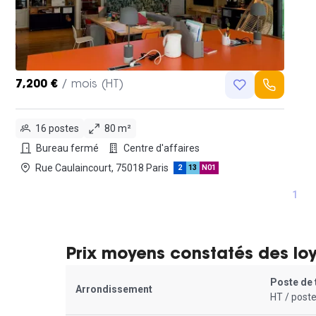
7,200 €
/ mois (HT)
16 postes
80 m²
Bureau fermé
Centre d'affaires
Rue Caulaincourt, 75018 Paris
2
13
N01
1
Prix moyens constatés des lo
Poste de 
Arrondissement
HT / poste