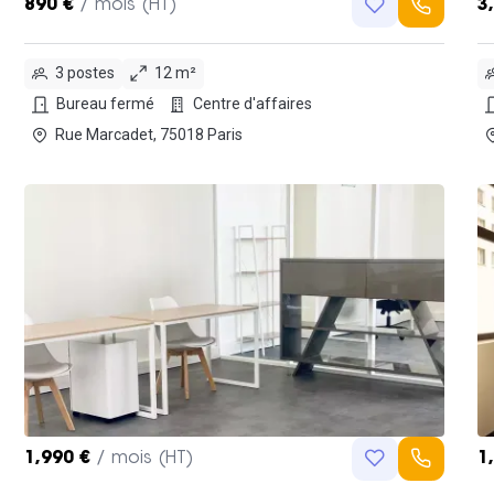
890 €
/ mois (HT)
3
3 postes
12 m²
Bureau fermé
Centre d'affaires
Rue Marcadet, 75018 Paris
1,990 €
/ mois (HT)
1