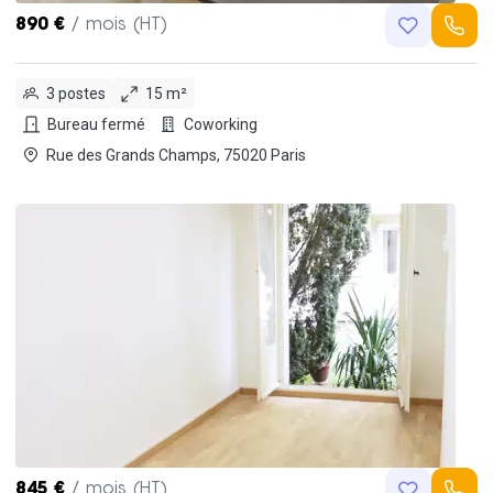
890 €
/ mois (HT)
3 postes
15 m²
Bureau fermé
Coworking
Rue des Grands Champs, 75020 Paris
845 €
/ mois (HT)