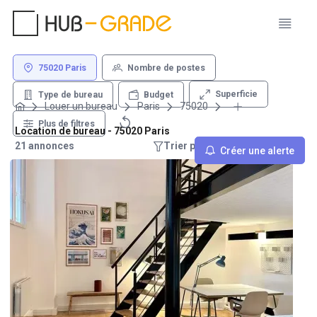
75020 Paris
Nombre de postes
Superficie
Type de bureau
Budget
Louer un bureau
Paris
75020
Plus de filtres
Location de bureau - 75020 Paris
21 annonces
Trier par : Recommandations
Créer une alerte