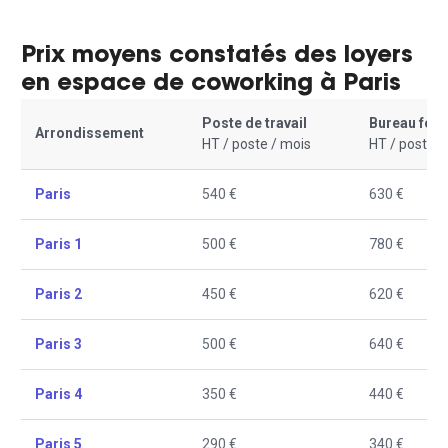
Prix moyens constatés des loyers
en espace de coworking à Paris
Poste de travail
Bureau fer
Arrondissement
HT / poste / mois
HT / poste /
Paris
540 €
630 €
Paris 1
500 €
780 €
Paris 2
450 €
620 €
Paris 3
500 €
640 €
Paris 4
350 €
440 €
Paris 5
290 €
340 €