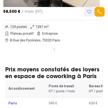
58,500 €
/ mois (HT)
124 postes
1261 m²
Plateau privatif
Entreprise
B Rue des Pyrénées, 75020 Paris
1
Prix moyens constatés des loyers
en espace de coworking à Paris
Poste de travail
Bureau fer
Arrondissement
HT / poste / mois
HT / poste /
Paris
540 €
630 €