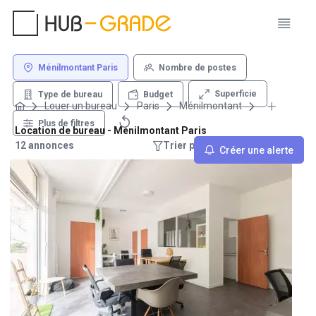
Ménilmontant Paris
Nombre de postes
Superficie
Type de bureau
Budget
Louer un bureau
Paris
Ménilmontant
Plus de filtres
Location de bureau - Ménilmontant Paris
12 annonces
Trier par : Recommandations
Créer une alerte