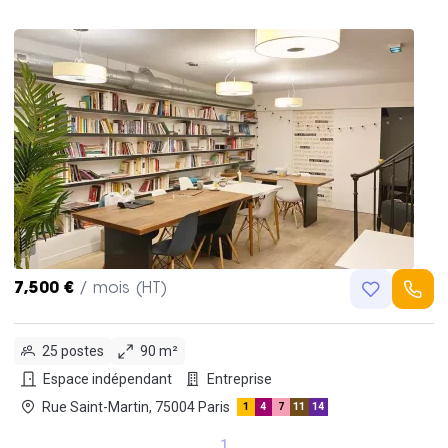
7,500 €
/ mois (HT)
25 postes
90 m²
Espace indépendant
Entreprise
Rue Saint-Martin, 75004 Paris
1
4
7
11
14
1