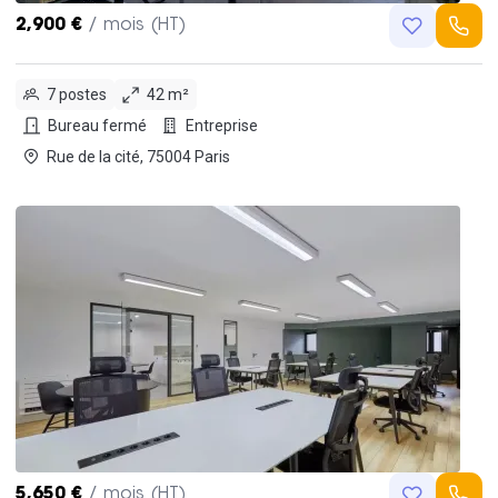
2,900 €
/ mois (HT)
7 postes
42 m²
Bureau fermé
Entreprise
Rue de la cité, 75004 Paris
5,650 €
/ mois (HT)