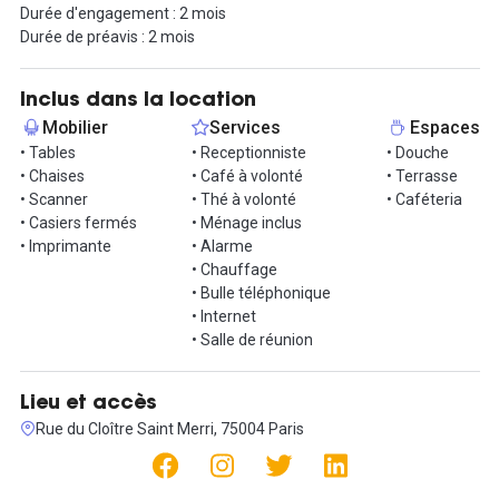
Durée d'engagement : 2 mois
Vous travaillerez en équipe tout en profitant de tous les services
Durée de préavis : 2 mois
inclus : connexion internet haut débit, service de ménage,
boissons chaudes à volonté, box téléphonique, salles de réunion
et toutes les autres charges.
Inclus dans la location
Mobilier
Services
Espaces
En choisissant notre espace de coworking, vous ferez partie
• Tables
• Receptionniste
• Douche
intégrante d'un écosystème et d'une véritable communauté
• Chaises
• Café à volonté
• Terrasse
regroupant d'autres sociétés. Cet environnement est idéal pour
• Scanner
• Thé à volonté
• Caféteria
recevoir vos clients, fournisseurs et partenaires de manière
• Casiers fermés
• Ménage inclus
professionnelle.
• Imprimante
• Alarme
• Chauffage
N'attendez plus pour nous contacter et organiser une visite !
• Bulle téléphonique
• Internet
• Salle de réunion
Lieu et accès
Rue du Cloître Saint Merri, 75004 Paris