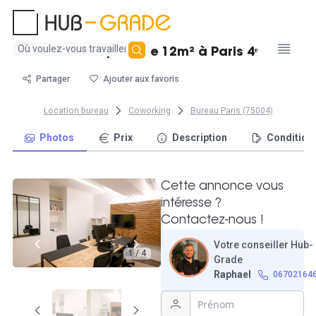
Aucun
Bureau privé de 12m² à Paris 4ᵉ
résultat
trouvé
Partager
Ajouter aux favoris
Location bureau
Coworking
Bureau Paris (75004)
Photos
Prix
Description
Condition
Cette annonce vous
intéresse ?
Contactez-nous !
Votre conseiller Hub-
1 / 4
Grade
Raphael
06702164