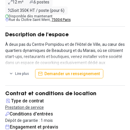
12 m²
6 postes
Soit 350€ HT / poste (pour 6)
Disponible dès maintenant
Rue du Cloître Saint Merri,
75004 Paris
Description de l'espace
À deux pas du Centre Pompidou et de l'Hôtel de Ville, au cœur des
quartiers dynamiques de Beaubourg et du Marais, où se côtoient
start-ups, restaurants et boutiques, venez installer votre société
dans un espace de coworking exclusivement dédié aux
entreprises.
Demander un renseignement
Lire plus
Cet emplacement central et facilement accessible par les
stations de métro Rambuteau, Hôtel de Ville et Châtelet, vous
offre une situation idéale.
Contrat et conditions de location
Type de contrat
Ces locaux lumineux et au design moderne sont parfaitement
Prestation de service
situés et bénéficient d'une excellente desserte. Nous proposons à
Conditions d'entrées
la location un bureau privatif pouvant accueillir de 3 à 6
Dépôt de garantie : 1 mois
personnes pour 2 100€HT/mois.
Engagement et préavis