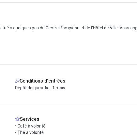
situé à quelques pas du Centre Pompidou et de l'Hôtel de Ville. Vous a
vis. Nous disposons d'un bureau privé pour 3 à 4 personnes avec fenêtre.
nt inclus : internet, les boissons chaudes, l'accès au phonebox, les badge
 mieux à l’espace communautaire, pour que vous bénéficiez aussi de no
Conditions d'entrées
Dépôt de garantie : 1 mois
Services
• Café à volonté
• Thé à volonté