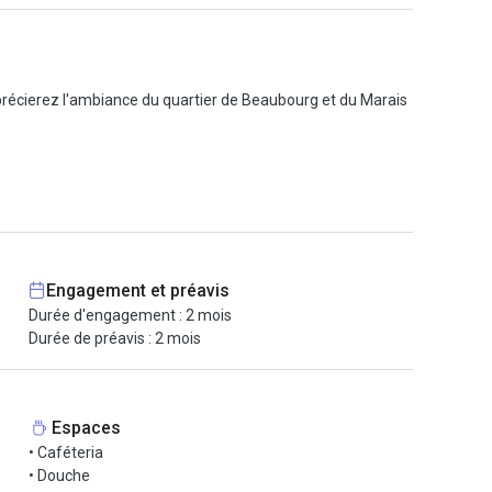
pprécierez l'ambiance du quartier de Beaubourg et du Marais
s ainsi que les salles de réunion.
tre écosystème. Cet espace est idéal pour recevoir de
Engagement et préavis
Durée d'engagement : 2 mois
Durée de préavis : 2 mois
Espaces
• Caféteria
• Douche