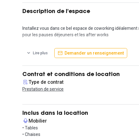
Description de l'espace
Installez vous dans ce bel espace de coworking idéalement 
pour les pauses déjeuners et les after works
Nos locaux sont clairs, design, centraux et très bien desser
Demander un renseignement
Lire plus
Dans cette offre clé en main, tous les services et charges so
Nous avons pensé ces bureaux de manière à les intégrer au
Contrat et conditions de location
manière professionnelle clients, fournisseurs, partenaires…
Type de contrat
Prestation de service
Contactez nous rapidement pour une visite !
Inclus dans la location
Mobilier
• Tables
• Chaises