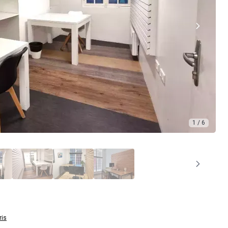
1 / 6
ris