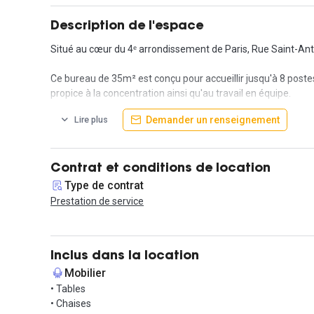
Description de l'espace
Situé au cœur du 4ᵉ arrondissement de Paris, Rue Saint-Antoi
Ce bureau de 35m² est conçu pour accueillir jusqu'à 8 poste
propice à la concentration ainsi qu'au travail en équipe.
Demander un renseignement
Lire plus
Le bureau inclut tous les avantages nécessaires pour un envi
services de ménage régulier, un accès à une salle de réunio
travail. L'engagement est de 12 mois minimum, avec un dépô
Contrat et conditions de location
La station de métro Saint-Paul est à seulement 4 minutes à pi
Type de contrat
grandement vos déplacements dans la ville.
Prestation de service
Vous souhaitez visiter cet espace ? Contactez votre agent
Inclus dans la location
Mobilier
• Tables
• Chaises