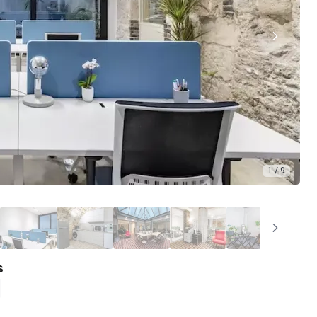
1 / 9
s