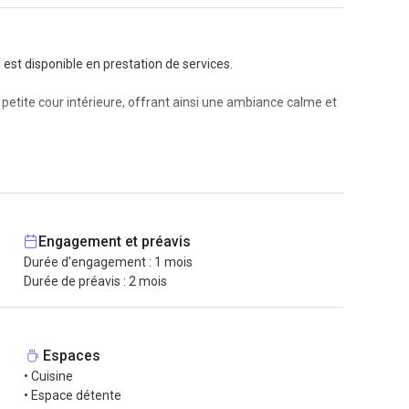
est disponible en prestation de services.
petite cour intérieure, offrant ainsi une ambiance calme et
lier à l'accès internet haut débit, en passant par les
tissant ainsi une gestion simplifiée de votre espace de
de métro vous donnent accès aux lignes 1, 5 et 8, facilitant
Engagement et préavis
Durée d'engagement : 1 mois
Durée de préavis : 2 mois
Espaces
• Cuisine
• Espace détente