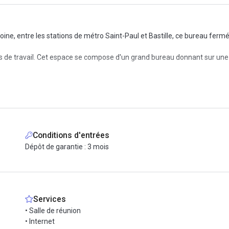
ne, entre les stations de métro Saint-Paul et Bastille, ce bureau fermé 
s de travail. Cet espace se compose d'un grand bureau donnant sur une 
ronnement de travail fonctionnel et confortable. De la fourniture du mobi
n et aux parties communes (phone box, cafeteria, salle de pause..) garan
t de garantie de 3 mois et un préavis de 1 mois.
ed de vos bureaux, et la station Bastille à 7 minutes à pied. Ces arrêts 
Conditions d'entrées
Dépôt de garantie : 3 mois
 immobilier Hub-Grade dès maintenant !
Services
• Salle de réunion
• Internet