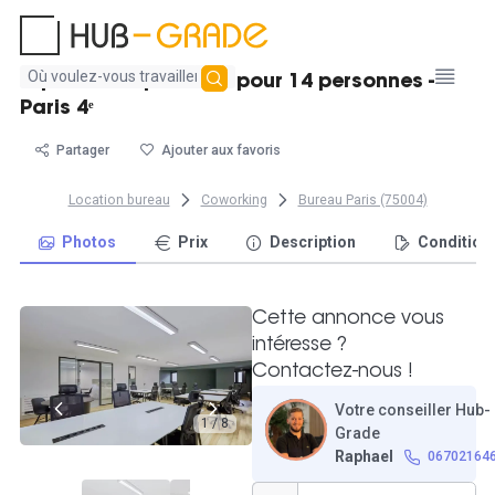
Aucun
Espace indépendant pour 14 personnes -
résultat
Paris 4ᵉ
trouvé
Partager
Ajouter aux favoris
Location bureau
Coworking
Bureau Paris (75004)
Photos
Prix
Description
Condition
Cette annonce vous
intéresse ?
Contactez-nous !
Votre conseiller Hub-
1 / 8
Grade
Raphael
06702164