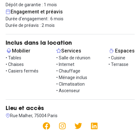
l’adresse bénéficie d’un environnement vivant, mêlant
Dépôt de garantie : 1 mois
commerces de qualité, cafés, galeries et atmosphère
Engagement et préavis
typiquement parisienne.
Durée d'engagement : 6 mois
Durée de préavis : 2 mois
Accessibilité :
- Métro Saint-Paul (ligne 1) à 2 min à pied
- Métro Hôtel de Ville (lignes 1 et 11) à 6 min
Inclus dans la location
- Nombreuses lignes de bus à proximité
Mobilier
Services
Espaces
• Tables
• Salle de réunion
• Cuisine
Contactez nous pour visiter !
• Chaises
• Internet
• Terrasse
• Casiers fermés
• Chauffage
• Ménage inclus
• Climatisation
• Ascenseur
Lieu et accès
Rue Malher, 75004 Paris