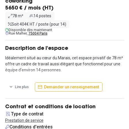
coworking
5650 € / mois (HT)
78 m²
14 postes
Soit 404€ HT / poste (pour 14)
Disponible dès maintenant
Rue Malher,
75004 Paris
Description de l'espace
Idéalement situé au cœur du Marais, cet espace privatif de 78 m²
offre un cadre de travail aussi élégant que fonctionnel pour une
équipe d’environ 14 personnes.
L’espace, entièrement aménagé et prêt à l’emploi, comprend une
Demander un renseignement
Lire plus
salle de réunion, une cuisine équipée et un balcon agréable, rare
dans le quartier. L’aménagement clés en main permet une
installation rapide et sans contrainte, avec un engagement
flexible parfaitement adapté aux entreprises en croissance ou en
Contrat et conditions de location
transition.
Type de contrat
Prestation de service
Nichée dans une rue calme à deux pas de la rue de Rivoli,
Conditions d'entrées