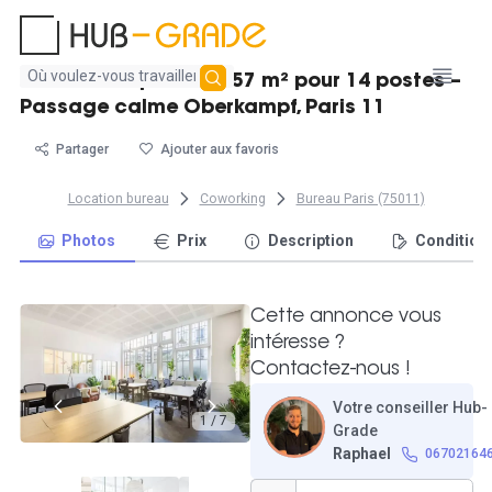
Aucun
Bureau indépendant 57 m² pour 14 postes –
résultat
Passage calme Oberkampf, Paris 11
trouvé
Partager
Ajouter aux favoris
Location bureau
Coworking
Bureau Paris (75011)
Photos
Prix
Description
Condition
Cette annonce vous
intéresse ?
Contactez-nous !
Votre conseiller Hub-
1 / 7
Grade
Raphael
06702164