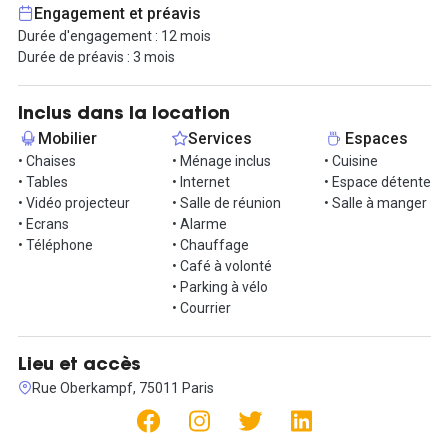
Engagement et préavis
Quartier Oberkampf : densité fonctionnelle élevée, forte offre de
Durée d'engagement : 12 mois
restauration, services de proximité variés, ancrage culturel.
Durée de préavis : 3 mois
Environnement direct sans nuisances : circulation automobile
quasi nulle, ambiance résidentielle et créative.
Inclus dans la location
Réseau de transports :
Mobilier
Services
Espaces
– Métro Ménilmontant (ligne 2) : 3 min à pied
• Chaises
• Ménage inclus
• Cuisine
– Métro Couronnes (ligne 2) : 5 min
• Tables
• Internet
• Espace détente
– Métro Parmentier (ligne 3) : 7 min
• Vidéo projecteur
• Salle de réunion
• Salle à manger
– Métro Rue Saint-Maur (ligne 3) : 7 min
• Ecrans
• Alarme
– Métro Père-Lachaise (lignes 2 et 3) : 10 min
• Téléphone
• Chauffage
• Café à volonté
Contactez-nous pour visiter !
• Parking à vélo
• Courrier
Lieu et accès
Rue Oberkampf, 75011 Paris