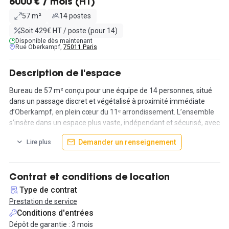
6000 € / mois (HT)
57 m²
14 postes
Soit 429€ HT / poste (pour 14)
Disponible dès maintenant
Rue Oberkampf,
75011 Paris
Description de l'espace
Bureau de 57 m² conçu pour une équipe de 14 personnes, situé
dans un passage discret et végétalisé à proximité immédiate
d’Oberkampf, en plein cœur du 11ᵉ arrondissement. L’ensemble
s’insère dans un espace plus vaste, indépendant et sécurisé, avec
accès direct depuis la rue.
Demander un renseignement
Lire plus
Configuration rectangulaire rationnelle, luminosité traversante,
hauteur sous plafond. Accès permanent (24h/24, 7j/7). Accueil
possible en toute autonomie.
Contrat et conditions de location
Type de contrat
Cuisine équipée privative, salle de réunion partagée à disposition.
Prestation de service
Équilibre optimal entre espace de travail cloisonné et zones de
Conditions d'entrées
respiration collective.
Dépôt de garantie : 3 mois