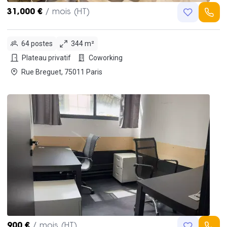
31,000 €
/ mois (HT)
64 postes
344 m²
Plateau privatif
Coworking
Rue Breguet, 75011 Paris
900 €
/ mois (HT)