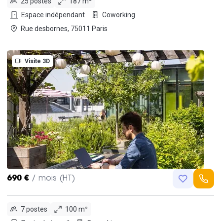
25 postes
187 m²
Espace indépendant
Coworking
Rue desbornes, 75011 Paris
Visite 3D
690 €
/ mois (HT)
7 postes
100 m²