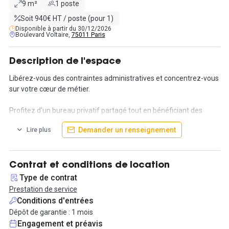
9 m²
1 poste
Soit 940€ HT / poste (pour 1)
Disponible à partir du 30/12/2026
Boulevard Voltaire,
75011 Paris
Description de l'espace
Libérez-vous des contraintes administratives et concentrez-vous
sur votre cœur de métier.
Profitez d'un bureau privatif partagé tout en bénéficiant des
avantages de la communauté de notre espace de coworking en
Demander un renseignement
Lire plus
ayant accès à l'ensemble de nos services et événements tels que
nos afterworks, des conférences, nos ateliers bien-être, et des
offres partenaires...
Contrat et conditions de location
Ce bureau est partagé avec un autre collaborateur dans une
Type de contrat
surface de 9m².
Prestation de service
Conditions d'entrées
Le tarif que nous proposons comprend une large gamme de
Dépôt de garantie : 1 mois
services pour répondre à tous vos besoins professionnels. Tout
Engagement et préavis
d'abord, vous bénéficiez d'un accès 24/7 à nos installations, afin