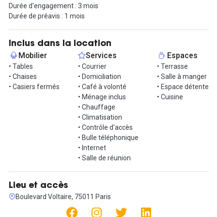
Durée d'engagement : 3 mois
de travailler à votre convenance.
Durée de préavis : 1 mois
Nous vous offrons également du café et du thé pour vous aider à
vous rafraîchir pendant vos longues journées de travail.
Inclus dans la location
Mobilier
Services
Espaces
Vous pouvez également recevoir un ou deux visiteurs
• Tables
• Courrier
• Terrasse
ponctuellement sans frais supplémentaires, et vous avez accès à
• Chaises
• Domiciliation
• Salle à manger
nos phones booths et espaces projets pour mener vos réunions
• Casiers fermés
• Café à volonté
• Espace détente
et appels en toute tranquillité.
• Ménage inclus
• Cuisine
Le ménage est effectué régulièrement pour maintenir un
• Chauffage
environnement de travail propre et ordonné. Enfin, l'eau,
• Climatisation
l'électricité et les taxes, y compris les taxes foncières, de bureau
• Contrôle d'accès
et les prélèvements des ordures sont compris dans le tarif.
• Bulle téléphonique
• Internet
Votre équipe télétravaille partiellement ? Nous vous donnons la
• Salle de réunion
possibilité de partager un poste de travail entre plusieurs
collaborateurs avec un badge d'accès supplémentaire*. Ce badge
donne les mêmes accès à tous et permet une présence alternée
Lieu et accès
ou simultanée de votre équipe.
Boulevard Voltaire, 75011 Paris
* Nombre de badges supplémentaires définis selon l'espace