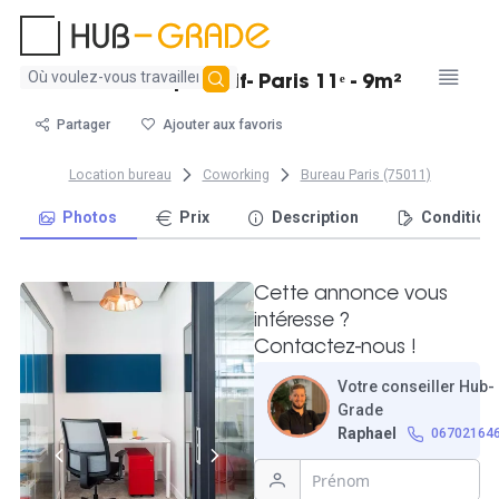
Aucun
Bureau privatif- Paris 11ᵉ - 9m²
résultat
trouvé
Partager
Ajouter aux favoris
Location bureau
Coworking
Bureau Paris (75011)
Photos
Prix
Description
Condition
Cette annonce vous
intéresse ?
Contactez-nous !
Votre conseiller Hub-
Grade
Raphael
06702164