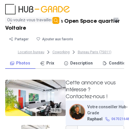
Aucun
3 postes de travail en Open Space quartier
résultat
Voltaire
trouvé
Partager
Ajouter aux favoris
Location bureau
Coworking
Bureau Paris (75011)
Photos
Prix
Description
Condition
Cette annonce vous
intéresse ?
Contactez-nous !
Votre conseiller Hub-
1 / 9
Grade
Raphael
06702164