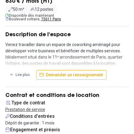
630 € / mois (HT)
50 m²
12 postes
Disponible dès maintenant
Boulevard voltaire,
75011 Paris
Description de l'espace
Venez travailler dans un espace de coworking aménagé pour
développer votre business et bénéficier de multiples services.
Idéalement situé dans le 11ᵉ arrondissement de Paris, quartier
Voltaire, des postes de travail sont disponibles à la location.
Demander un renseignement
Lire plus
En plus d'un espace de travail agréable, vous pourrez profiter de
tous les services ainsi que tous les évènements organisés,
afterwork, conférences, soirées partenaires... Vous aurez
également accès aux nombreuses phone booths, espaces
Contrat et conditions de location
communs et aux espaces projets.
Type de contrat
Prestation de service
Une multitude de services sont inclus dans la location : internet,
Conditions d'entrées
boissons chaudes, accès 24/7, le ménage, le chauffage et autres
Dépôt de garantie : 1 mois
charges/taxes.
Engagement et préavis