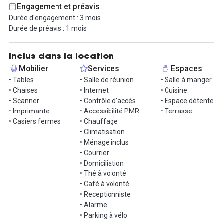
biométrique. Vous y trouverez un bureau meublé, une connexion
Engagement et préavis
internet fibre, des boissons chaudes, un copieur multifonctions,
Durée d'engagement : 3 mois
une kitchenette, un coin téléphone, un casier sécurisé, ainsi
Durée de préavis : 1 mois
qu'une salle de réunion et un espace détente.
Cet espace est parfaitement desservi par les transports en
Inclus dans la location
commun avec les lignes de métro 8 et 9 et plusieurs lignes de
Mobilier
Services
Espaces
bus, facilitant vos déplacements à travers Paris.
• Tables
• Salle de réunion
• Salle à manger
• Chaises
• Internet
• Cuisine
Contactez votre agent immobilier Hub-Grade pour organiser une
• Scanner
• Contrôle d'accès
• Espace détente
visite !
• Imprimante
• Accessibilité PMR
• Terrasse
• Casiers fermés
• Chauffage
• Climatisation
• Ménage inclus
• Courrier
• Domiciliation
• Thé à volonté
• Café à volonté
• Receptionniste
• Alarme
• Parking à vélo