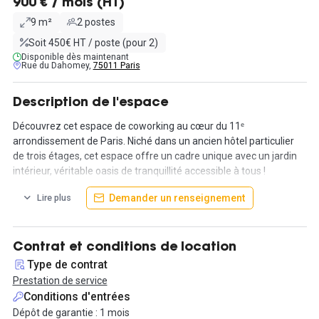
900 € / mois (HT)
9 m²
2 postes
Soit 450€ HT / poste (pour 2)
Disponible dès maintenant
Rue du Dahomey,
75011 Paris
Description de l'espace
Découvrez cet espace de coworking au cœur du 11ᵉ
arrondissement de Paris. Niché dans un ancien hôtel particulier
de trois étages, cet espace offre un cadre unique avec un jardin
intérieur, véritable oasis de tranquillité accessible à tous !
Demander un renseignement
Lire plus
Louez un bureau élégant et moderne pour deux personnes à
seulement 900 € HT par mois.
Bénéficiez d'un accès à de nombreux espaces communs : salles
Contrat et conditions de location
de réunion, terrasse, coin détente avec canapés, et un espace
Type de contrat
corner.
Prestation de service
Conditions d'entrées
Accédez à l’espace 24h/24 et 7j/7 grâce à un système
Dépôt de garantie : 1 mois