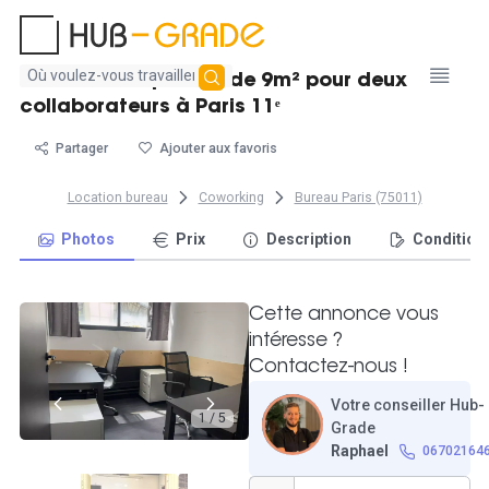
Aucun
Beau bureau privatif de 9m² pour deux
résultat
collaborateurs à Paris 11ᵉ
trouvé
Partager
Ajouter aux favoris
Location bureau
Coworking
Bureau Paris (75011)
Photos
Prix
Description
Condition
Cette annonce vous
intéresse ?
Contactez-nous !
Votre conseiller Hub-
1 / 5
Grade
Raphael
06702164